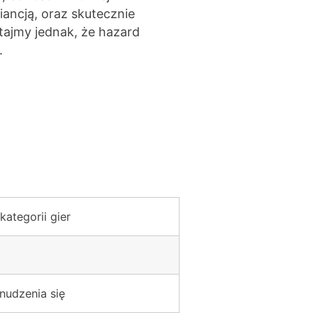
ancją, oraz skutecznie
ajmy jednak, że hazard
.
kategorii gier
nudzenia się