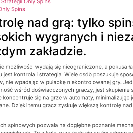
trategii Only Spins
Only Spins
olę nad grą: tylko spin
okich wygranych i nie
dym zakładzie.
zie możliwości wydają się nieograniczone, a pokusa
 jest kontrola i strategia. Wiele osób poszukuje sp
w, nie wpadając w pułapkę niekontrolowanej gry. Je
ność wśród doświadczonych graczy, jest skupienie si
re koncentruje się na grze w automaty, minimalizując 
ane. Dzięki temu gracz zyskuje większą kontrolę na
grach spinowych pozwala na dogłębne poznanie mech
specjalnych. To z kolei przekłada się na świadome p