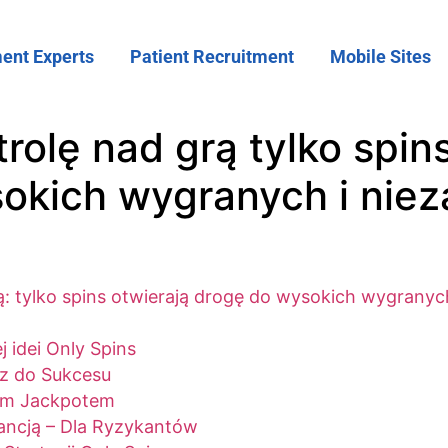
ent Experts
Patient Recruitment
Mobile Sites
olę nad grą tylko spins
okich wygranych i nie
ą: tylko spins otwierają drogę do wysokich wygrany
 idei Only Spins
z do Sukcesu
ym Jackpotem
ancją – Dla Ryzykantów