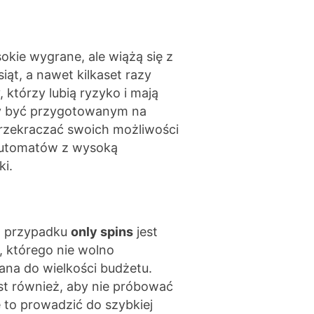
okie wygrane, ale wiążą się z
ąt, a nawet kilkaset razy
 którzy lubią ryzyko i mają
ży być przygotowanym na
przekraczać swoich możliwości
automatów z wysoką
ki.
 w przypadku
only spins
jest
, którego nie wolno
ana do wielkości budżetu.
st również, aby nie próbować
 to prowadzić do szybkiej