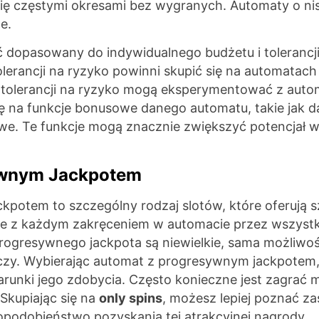
ię częstymi okresami bez wygranych. Automaty o nisk
e.
dopasowany do indywidualnego budżetu i tolerancji
olerancji na ryzyko powinni skupić się na automatach 
 tolerancji na ryzyko mogą eksperymentować z autom
 na funkcje bonusowe danego automatu, takie jak d
. Te funkcje mogą znacznie zwiększyć potencjał wyg
ywnym Jackpotem
kpotem to szczególny rodzaj slotów, które oferują
ie z każdym zakręceniem w automacie przez wszystki
rogresywnego jackpota są niewielkie, sama możliwo
aczy. Wybierając automat z progresywnym jackpotem
runki jego zdobycia. Często konieczne jest zagrać
Skupiając się na
only spins
, możesz lepiej poznać z
podobieństwo pozyskania tej atrakcyjnej nagrody.