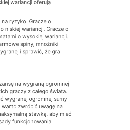
iej wariancji oferują
 na ryzyko. Gracze o
o niskiej wariancji. Gracze o
atami o wysokiej wariancji.
armowe spiny, mnożniki
ranej i sprawić, że gra
 szansę na wygraną ogromnej
ch graczy z całego świata.
ść wygranej ogromnej sumy
, warto zwrócić uwagę na
 maksymalną stawką, aby mieć
asady funkcjonowania