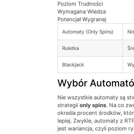
Poziom Trudności
Wymagana Wiedza
Potencjał Wygranej
Automaty (Only Spins)
Ni
Ruletka
Śr
Blackjack
Wy
Wybór Automató
Nie wszystkie automaty są s
strategii
only spins
. Na co zw
określa procent środków, któ
lepiej. Zwykle, automaty z R
jest wariancja, czyli poziom r