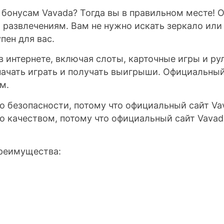
 бонусам Vavada? Тогда вы в правильном месте! 
 развлечениям. Вам не нужно искать зеркало или
пен для вас.
 интернете, включая слоты, карточные игры и ру
начать играть и получать выигрыши. Официальный 
м.
о безопасности, потому что официальный сайт V
о качеством, потому что официальный сайт Vavada 
реимущества: