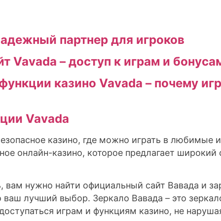
надежный партнер для игроков
 Vavada – доступ к играм и бонуса
функции казино Vavada – почему иг
ции Vavada
езопасное казино, где можно играть в любимые и
рное онлайн-казино, которое предлагает широкий 
ь, вам нужно найти официальный сайт Вавада и за
то ваш лучший выбор. Зеркало Вавада – это зеркал
доступаться играм и функциям казино, не наруша