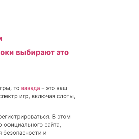
м
роки выбирают это
гры, то
вавада
– это ваш
спектр игр, включая слоты,
регистрироваться. В этом
о официального сайта,
я безопасности и