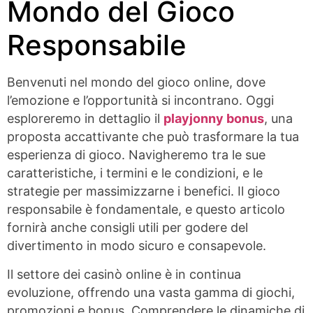
Mondo del Gioco
Responsabile
Benvenuti nel mondo del gioco online, dove
l’emozione e l’opportunità si incontrano. Oggi
esploreremo in dettaglio il
playjonny bonus
, una
proposta accattivante che può trasformare la tua
esperienza di gioco. Navigheremo tra le sue
caratteristiche, i termini e le condizioni, e le
strategie per massimizzarne i benefici. Il gioco
responsabile è fondamentale, e questo articolo
fornirà anche consigli utili per godere del
divertimento in modo sicuro e consapevole.
Il settore dei casinò online è in continua
evoluzione, offrendo una vasta gamma di giochi,
promozioni e bonus. Comprendere le dinamiche di