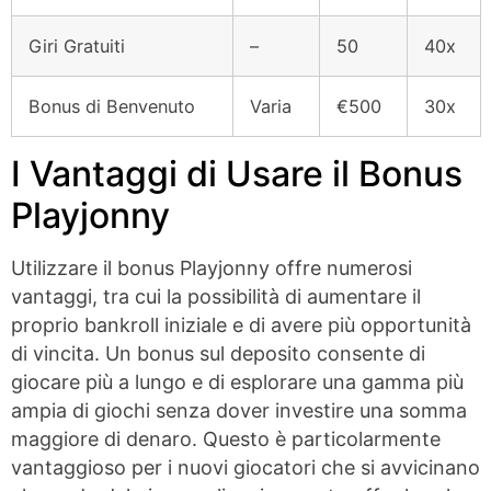
Giri Gratuiti
–
50
40x
Bonus di Benvenuto
Varia
€500
30x
I Vantaggi di Usare il Bonus
Playjonny
Utilizzare il bonus Playjonny offre numerosi
vantaggi, tra cui la possibilità di aumentare il
proprio bankroll iniziale e di avere più opportunità
di vincita. Un bonus sul deposito consente di
giocare più a lungo e di esplorare una gamma più
ampia di giochi senza dover investire una somma
maggiore di denaro. Questo è particolarmente
vantaggioso per i nuovi giocatori che si avvicinano