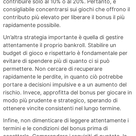
contribuire solo al 10% o al 20%. Pertanto, è
consigliabile concentrarsi sui giochi che offrono il
contributo più elevato per liberare il bonus il più
rapidamente possibile.
Un’altra strategia importante è quella di gestire
attentamente il proprio bankroll. Stabilire un
budget di gioco e rispettarlo è fondamentale per
evitare di spendere più di quanto ci si può
permettere. Non cercare di recuperare
rapidamente le perdite, in quanto ciò potrebbe
portare a decisioni impulsive e a un aumento del
rischio. Invece, approfitta del bonus per giocare in
modo più prudente e strategico, sperando di
ottenere vincite consistenti nel lungo termine.
Infine, non dimenticare di leggere attentamente i
termini e le condizioni del bonus prima di