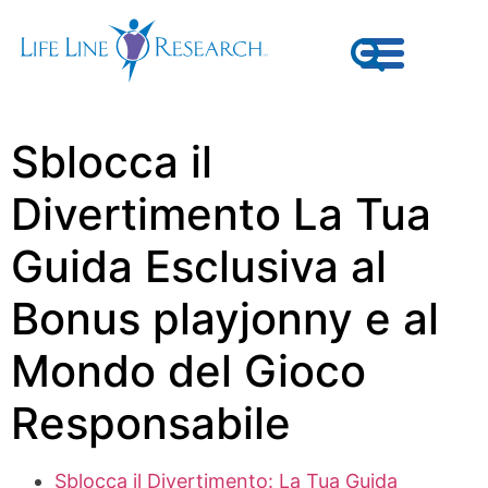
Sblocca il
Divertimento La Tua
Guida Esclusiva al
Bonus playjonny e al
Mondo del Gioco
Responsabile
Sblocca il Divertimento: La Tua Guida