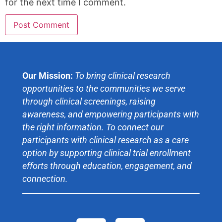
for the next time I comment.
Our Mission:
To bring clinical research
opportunities to the communities we serve
through clinical screenings, raising
awareness, and empowering participants with
the right information. To connect our
participants with clinical research as a care
option by supporting clinical trial enrollment
efforts through education, engagement, and
connection.