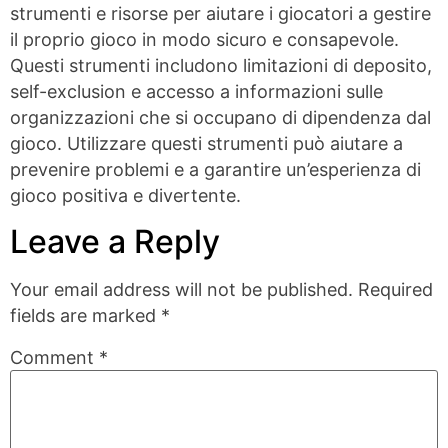
strumenti e risorse per aiutare i giocatori a gestire
il proprio gioco in modo sicuro e consapevole.
Questi strumenti includono limitazioni di deposito,
self-exclusion e accesso a informazioni sulle
organizzazioni che si occupano di dipendenza dal
gioco. Utilizzare questi strumenti può aiutare a
prevenire problemi e a garantire un’esperienza di
gioco positiva e divertente.
Leave a Reply
Your email address will not be published.
Required
fields are marked
*
Comment
*