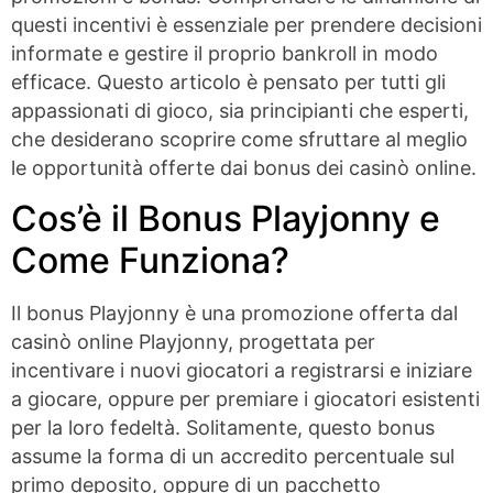
questi incentivi è essenziale per prendere decisioni
informate e gestire il proprio bankroll in modo
efficace. Questo articolo è pensato per tutti gli
appassionati di gioco, sia principianti che esperti,
che desiderano scoprire come sfruttare al meglio
le opportunità offerte dai bonus dei casinò online.
Cos’è il Bonus Playjonny e
Come Funziona?
Il bonus Playjonny è una promozione offerta dal
casinò online Playjonny, progettata per
incentivare i nuovi giocatori a registrarsi e iniziare
a giocare, oppure per premiare i giocatori esistenti
per la loro fedeltà. Solitamente, questo bonus
assume la forma di un accredito percentuale sul
primo deposito, oppure di un pacchetto