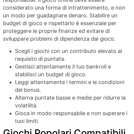
considerato una forma di intrattenimento, e non
un modo per guadagnare denaro. Stabilire un
budget di gioco e rispettarlo è essenziale per
proteggere le proprie finanze ed evitare di
sviluppare problemi di dipendenza dal gioco.
Scegli i giochi con un contributo elevato al
requisito di puntata.
Gestisci attentamente il tuo bankroll e
stabilisci un budget di gioco.
Leggi attentamente i termini e le condizioni
del bonus.
Alterna puntate basse e medie per ridurre la
volatilità.
Gioca in modo responsabile e non superare i
tuoi limiti.
Giochi Popolari Compatibili