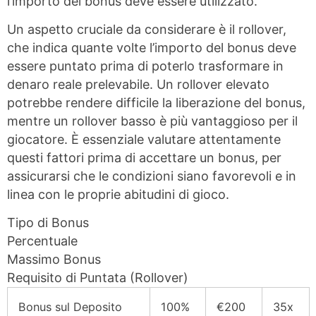
l’importo del bonus deve essere utilizzato.
Un aspetto cruciale da considerare è il rollover,
che indica quante volte l’importo del bonus deve
essere puntato prima di poterlo trasformare in
denaro reale prelevabile. Un rollover elevato
potrebbe rendere difficile la liberazione del bonus,
mentre un rollover basso è più vantaggioso per il
giocatore. È essenziale valutare attentamente
questi fattori prima di accettare un bonus, per
assicurarsi che le condizioni siano favorevoli e in
linea con le proprie abitudini di gioco.
Tipo di Bonus
Percentuale
Massimo Bonus
Requisito di Puntata (Rollover)
Bonus sul Deposito
100%
€200
35x