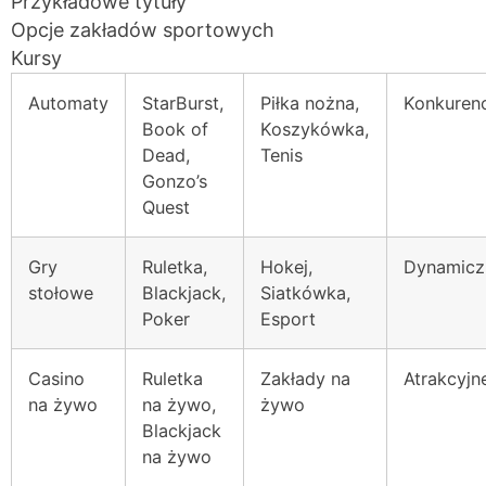
Przykładowe tytuły
Opcje zakładów sportowych
Kursy
Automaty
StarBurst,
Piłka nożna,
Konkuren
Book of
Koszykówka,
Dead,
Tenis
Gonzo’s
Quest
Gry
Ruletka,
Hokej,
Dynamicz
stołowe
Blackjack,
Siatkówka,
Poker
Esport
Casino
Ruletka
Zakłady na
Atrakcyjn
na żywo
na żywo,
żywo
Blackjack
na żywo