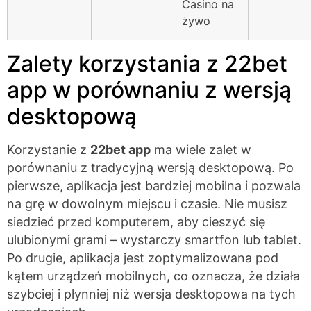
Casino na
żywo
Zalety korzystania z 22bet
app w porównaniu z wersją
desktopową
Korzystanie z
22bet app
ma wiele zalet w
porównaniu z tradycyjną wersją desktopową. Po
pierwsze, aplikacja jest bardziej mobilna i pozwala
na grę w dowolnym miejscu i czasie. Nie musisz
siedzieć przed komputerem, aby cieszyć się
ulubionymi grami – wystarczy smartfon lub tablet.
Po drugie, aplikacja jest zoptymalizowana pod
kątem urządzeń mobilnych, co oznacza, że działa
szybciej i płynniej niż wersja desktopowa na tych