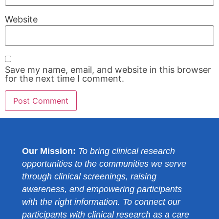
Website
Save my name, email, and website in this browser
for the next time I comment.
Our Mission:
To bring clinical research
opportunities to the communities we serve
through clinical screenings, raising
awareness, and empowering participants
with the right information. To connect our
participants with clinical research as a care