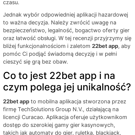
czasu.
Jednak wybór odpowiedniej aplikacji hazardowej
to ważna decyzja. Należy zwrócić uwagę na
bezpieczeństwo, legalność, bogactwo oferty gier
oraz łatwość obsługi. W tej recenzji przyjrzymy się
bliżej funkcjonalnościom i zaletom
22bet app
, aby
pomóc Ci podjąć świadomą decyzję i w pełni
cieszyć się grą bez obaw.
Co to jest 22bet app i na
czym polega jej unikalność?
22bet app
to mobilna aplikacja stworzona przez
firmę TechSolutions Group N.V., działającą na
licencji Curacao. Aplikacja oferuje użytkownikom
dostęp do szerokiej gamy gier kasynowych,
takich jak automaty do gier, ruletka, blackjack,