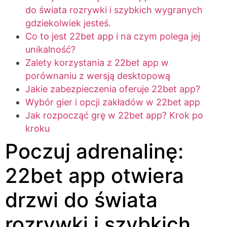
do świata rozrywki i szybkich wygranych
gdziekolwiek jesteś.
Co to jest 22bet app i na czym polega jej
unikalność?
Zalety korzystania z 22bet app w
porównaniu z wersją desktopową
Jakie zabezpieczenia oferuje 22bet app?
Wybór gier i opcji zakładów w 22bet app
Jak rozpocząć grę w 22bet app? Krok po
kroku
Poczuj adrenalinę:
22bet app otwiera
drzwi do świata
rozrywki i szybkich