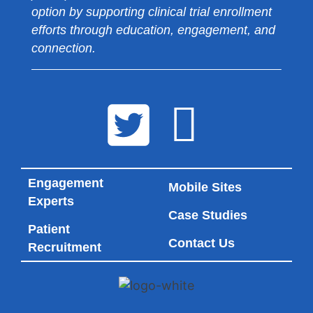
option by supporting clinical trial enrollment
efforts through education, engagement, and
connection.
Engagement
Mobile Sites
Experts
Case Studies
Patient
Contact Us
Recruitment