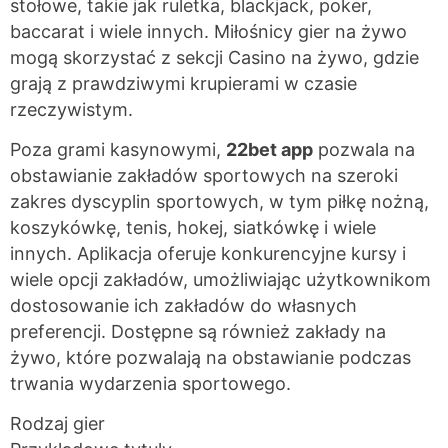
stołowe, takie jak ruletka, blackjack, poker,
baccarat i wiele innych. Miłośnicy gier na żywo
mogą skorzystać z sekcji Casino na żywo, gdzie
grają z prawdziwymi krupierami w czasie
rzeczywistym.
Poza grami kasynowymi,
22bet app
pozwala na
obstawianie zakładów sportowych na szeroki
zakres dyscyplin sportowych, w tym piłkę nożną,
koszykówkę, tenis, hokej, siatkówkę i wiele
innych. Aplikacja oferuje konkurencyjne kursy i
wiele opcji zakładów, umożliwiając użytkownikom
dostosowanie ich zakładów do własnych
preferencji. Dostępne są również zakłady na
żywo, które pozwalają na obstawianie podczas
trwania wydarzenia sportowego.
Rodzaj gier