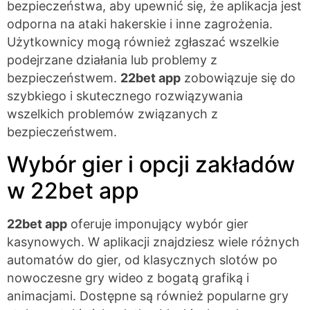
bezpieczeństwa, aby upewnić się, że aplikacja jest
odporna na ataki hakerskie i inne zagrożenia.
Użytkownicy mogą również zgłaszać wszelkie
podejrzane działania lub problemy z
bezpieczeństwem.
22bet app
zobowiązuje się do
szybkiego i skutecznego rozwiązywania
wszelkich problemów związanych z
bezpieczeństwem.
Wybór gier i opcji zakładów
w 22bet app
22bet app
oferuje imponujący wybór gier
kasynowych. W aplikacji znajdziesz wiele różnych
automatów do gier, od klasycznych slotów po
nowoczesne gry wideo z bogatą grafiką i
animacjami. Dostępne są również popularne gry