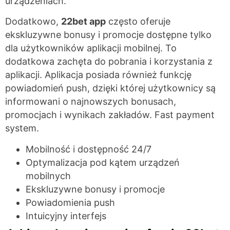
urządzeniach.
Dodatkowo,
22bet app
często oferuje
ekskluzywne bonusy i promocje dostępne tylko
dla użytkowników aplikacji mobilnej. To
dodatkowa zachęta do pobrania i korzystania z
aplikacji. Aplikacja posiada również funkcję
powiadomień push, dzięki której użytkownicy są
informowani o najnowszych bonusach,
promocjach i wynikach zakładów. Fast payment
system.
Mobilność i dostępność 24/7
Optymalizacja pod kątem urządzeń
mobilnych
Ekskluzywne bonusy i promocje
Powiadomienia push
Intuicyjny interfejs