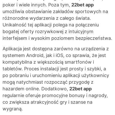
poker i wiele innych. Poza tym,
22bet app
umożliwia obstawianie zakładów sportowych na
różnorodne wydarzenia z całego świata.
Unikalność tej aplikacji polega na połączeniu
bogatej oferty rozrywkowej z intuicyjnym
interfejsem i wysokim poziomem bezpieczeństwa.
Aplikacja jest dostępna zarówno na urządzenia z
systemem Android, jak i iOS, co sprawia, że jest
kompatybilna z większością smartfonów i
tabletów. Proces instalacji jest prosty i szybki, a
po pobraniu i uruchomieniu aplikacji użytkownicy
mogą natychmiast rozpocząć przygodę z
hazardem online. Dodatkowo,
22bet app
regularnie oferuje promocyjne bonusy i nagrody,
co zwiększa atrakcyjność gry i szanse na
wygraną.