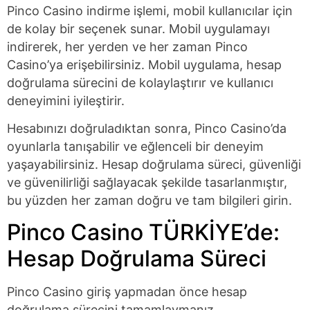
Pinco Casino indirme işlemi, mobil kullanıcılar için
de kolay bir seçenek sunar. Mobil uygulamayı
indirerek, her yerden ve her zaman Pinco
Casino’ya erişebilirsiniz. Mobil uygulama, hesap
doğrulama sürecini de kolaylaştırır ve kullanıcı
deneyimini iyileştirir.
Hesabınızı doğruladıktan sonra, Pinco Casino’da
oyunlarla tanışabilir ve eğlenceli bir deneyim
yaşayabilirsiniz. Hesap doğrulama süreci, güvenliği
ve güvenilirliği sağlayacak şekilde tasarlanmıştır,
bu yüzden her zaman doğru ve tam bilgileri girin.
Pinco Casino TÜRKİYE’de:
Hesap Doğrulama Süreci
Pinco Casino giriş yapmadan önce hesap
doğrulama sürecini tamamlaymanız