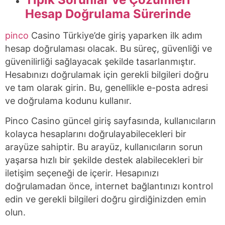
Hesap Doğrulama Sürerinde
pinco
Casino Türkiye’de giriş yaparken ilk adım
hesap doğrulaması olacak. Bu süreç, güvenliği ve
güvenilirliği sağlayacak şekilde tasarlanmıştır.
Hesabınızı doğrulamak için gerekli bilgileri doğru
ve tam olarak girin. Bu, genellikle e-posta adresi
ve doğrulama kodunu kullanır.
Pinco Casino güncel giriş sayfasında, kullanıcıların
kolayca hesaplarını doğrulayabilecekleri bir
arayüze sahiptir. Bu arayüz, kullanıcıların sorun
yaşarsa hızlı bir şekilde destek alabilecekleri bir
iletişim seçeneği de içerir. Hesapınızı
doğrulamadan önce, internet bağlantınızı kontrol
edin ve gerekli bilgileri doğru girdiğinizden emin
olun.