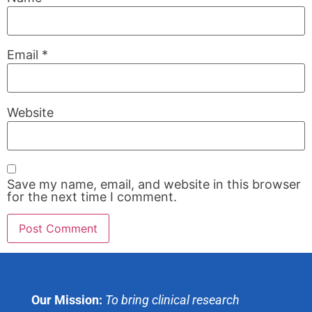
Email
*
Website
Save my name, email, and website in this browser
for the next time I comment.
Our Mission:
To bring clinical research