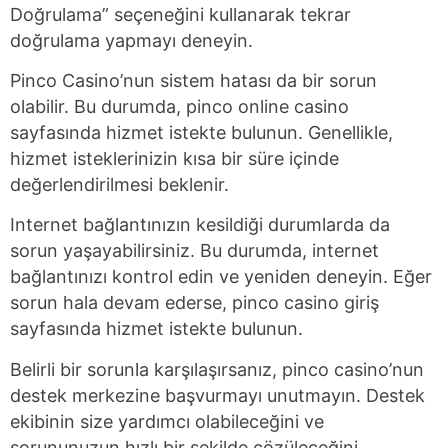
Doğrulama” seçeneğini kullanarak tekrar
doğrulama yapmayı deneyin.
Pinco Casino’nun sistem hatası da bir sorun
olabilir. Bu durumda, pinco online casino
sayfasında hizmet istekte bulunun. Genellikle,
hizmet isteklerinizin kısa bir süre içinde
değerlendirilmesi beklenir.
Internet bağlantınızın kesildiği durumlarda da
sorun yaşayabilirsiniz. Bu durumda, internet
bağlantınızı kontrol edin ve yeniden deneyin. Eğer
sorun hala devam ederse, pinco casino giriş
sayfasında hizmet istekte bulunun.
Belirli bir sorunla karşılaşırsanız, pinco casino’nun
destek merkezine başvurmayı unutmayın. Destek
ekibinin size yardımcı olabileceğini ve
sorununuzun hızlı bir şekilde çözüleceğini