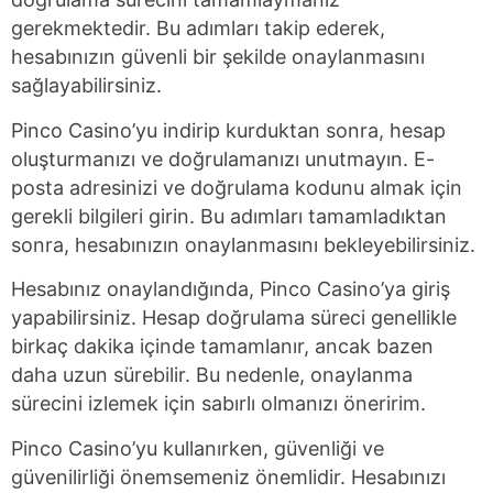
gerekmektedir. Bu adımları takip ederek,
hesabınızın güvenli bir şekilde onaylanmasını
sağlayabilirsiniz.
Pinco Casino’yu indirip kurduktan sonra, hesap
oluşturmanızı ve doğrulamanızı unutmayın. E-
posta adresinizi ve doğrulama kodunu almak için
gerekli bilgileri girin. Bu adımları tamamladıktan
sonra, hesabınızın onaylanmasını bekleyebilirsiniz.
Hesabınız onaylandığında, Pinco Casino’ya giriş
yapabilirsiniz. Hesap doğrulama süreci genellikle
birkaç dakika içinde tamamlanır, ancak bazen
daha uzun sürebilir. Bu nedenle, onaylanma
sürecini izlemek için sabırlı olmanızı öneririm.
Pinco Casino’yu kullanırken, güvenliği ve
güvenilirliği önemsemeniz önemlidir. Hesabınızı