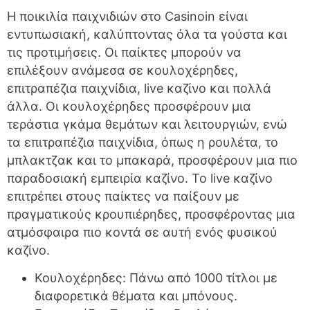
Η ποικιλία παιχνιδιών στο Casinoin είναι
εντυπωσιακή, καλύπτοντας όλα τα γούστα και
τις προτιμήσεις. Οι παίκτες μπορούν να
επιλέξουν ανάμεσα σε κουλοχέρηδες,
επιτραπέζια παιχνίδια, live καζίνο και πολλά
άλλα. Οι κουλοχέρηδες προσφέρουν μια
τεράστια γκάμα θεμάτων και λειτουργιών, ενώ
τα επιτραπέζια παιχνίδια, όπως η ρουλέτα, το
μπλακτζακ και το μπακαρά, προσφέρουν μια πιο
παραδοσιακή εμπειρία καζίνο. Το live καζίνο
επιτρέπει στους παίκτες να παίξουν με
πραγματικούς κρουπιέρηδες, προσφέροντας μια
ατμόσφαιρα πιο κοντά σε αυτή ενός φυσικού
καζίνο.
Κουλοχέρηδες: Πάνω από 1000 τίτλοι με
διαφορετικά θέματα και μπόνους.