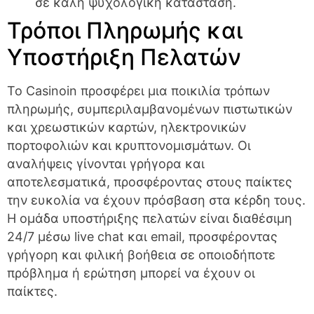
σε καλή ψυχολογική κατάσταση.
Τρόποι Πληρωμής και
Υποστήριξη Πελατών
Το Casinoin προσφέρει μια ποικιλία τρόπων
πληρωμής, συμπεριλαμβανομένων πιστωτικών
και χρεωστικών καρτών, ηλεκτρονικών
πορτοφολιών και κρυπτονομισμάτων. Οι
αναλήψεις γίνονται γρήγορα και
αποτελεσματικά, προσφέροντας στους παίκτες
την ευκολία να έχουν πρόσβαση στα κέρδη τους.
Η ομάδα υποστήριξης πελατών είναι διαθέσιμη
24/7 μέσω live chat και email, προσφέροντας
γρήγορη και φιλική βοήθεια σε οποιοδήποτε
πρόβλημα ή ερώτηση μπορεί να έχουν οι
παίκτες.