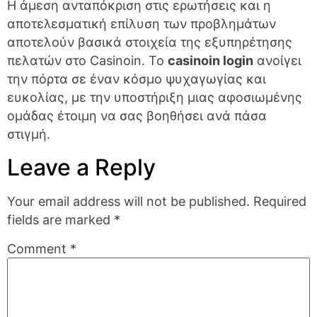
Η άμεση ανταπόκριση στις ερωτήσεις και η
αποτελεσματική επίλυση των προβλημάτων
αποτελούν βασικά στοιχεία της εξυπηρέτησης
πελατών στο Casinoin. Το
casinoin login
ανοίγει
την πόρτα σε έναν κόσμο ψυχαγωγίας και
ευκολίας, με την υποστήριξη μιας αφοσιωμένης
ομάδας έτοιμη να σας βοηθήσει ανά πάσα
στιγμή.
Leave a Reply
Your email address will not be published.
Required
fields are marked
*
Comment
*