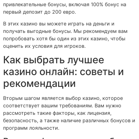
привлекательные бонусы, включая 100% бонус на
первый депозит до 200 евро.
В этих казино вы можете играть на деньги и
получать выгодные бонусы. Мы рекомендуем вам
попробовать хотя бы один из этих казино, чтобы
оценить их условия для игроков.
Как выбрать лучшее
казино онлайн: советы и
рекомендации
Вторым шагом является выбор казино, которое
соответствует вашим требованиям. Вам нужно
рассмотреть такие факторы, как лицензия,
безопасность, а также наличие различных бонусов и
программ лояльности.