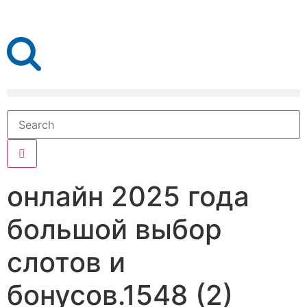
онлайн 2025 года
большой выбор
слотов и
бонусов.1548 (2)