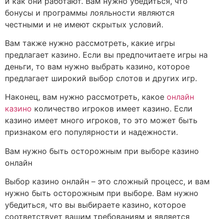
и как они работают. Вам нужно убедиться, что
бонусы и программы лояльности являются
честными и не имеют скрытых условий.
Вам также нужно рассмотреть, какие игры
предлагает казино. Если вы предпочитаете игры на
деньги, то вам нужно выбрать казино, которое
предлагает широкий выбор слотов и других игр.
Наконец, вам нужно рассмотреть, какое
онлайн
казино
количество игроков имеет казино. Если
казино имеет много игроков, то это может быть
признаком его популярности и надежности.
Вам нужно быть осторожным при выборе казино
онлайн
Выбор казино онлайн – это сложный процесс, и вам
нужно быть осторожным при выборе. Вам нужно
убедиться, что вы выбираете казино, которое
соответствует вашим требованиям и является