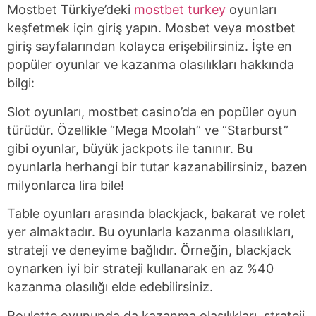
Mostbet Türkiye’deki
mostbet turkey
oyunları
keşfetmek için giriş yapın. Mosbet veya mostbet
giriş sayfalarından kolayca erişebilirsiniz. İşte en
popüler oyunlar ve kazanma olasılıkları hakkında
bilgi:
Slot oyunları, mostbet casino’da en popüler oyun
türüdür. Özellikle “Mega Moolah” ve “Starburst”
gibi oyunlar, büyük jackpots ile tanınır. Bu
oyunlarla herhangi bir tutar kazanabilirsiniz, bazen
milyonlarca lira bile!
Table oyunları arasında blackjack, bakarat ve rolet
yer almaktadır. Bu oyunlarla kazanma olasılıkları,
strateji ve deneyime bağlıdır. Örneğin, blackjack
oynarken iyi bir strateji kullanarak en az %40
kazanma olasılığı elde edebilirsiniz.
Roulette oyununda da kazanma olasılıkları, strateji