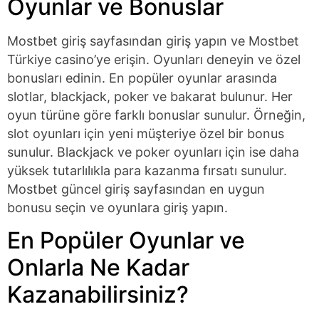
Oyunlar ve Bonuslar
Mostbet giriş sayfasından giriş yapın ve Mostbet
Türkiye casino’ye erişin. Oyunları deneyin ve özel
bonusları edinin. En popüler oyunlar arasında
slotlar, blackjack, poker ve bakarat bulunur. Her
oyun türüne göre farklı bonuslar sunulur. Örneğin,
slot oyunları için yeni müşteriye özel bir bonus
sunulur. Blackjack ve poker oyunları için ise daha
yüksek tutarlılıkla para kazanma fırsatı sunulur.
Mostbet güncel giriş sayfasından en uygun
bonusu seçin ve oyunlara giriş yapın.
En Popüler Oyunlar ve
Onlarla Ne Kadar
Kazanabilirsiniz?