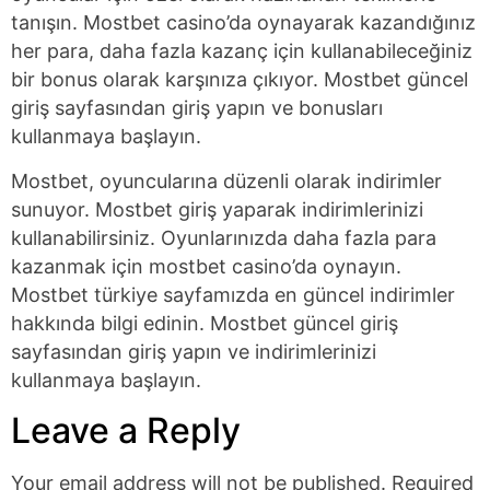
tanışın. Mostbet casino’da oynayarak kazandığınız
her para, daha fazla kazanç için kullanabileceğiniz
bir bonus olarak karşınıza çıkıyor. Mostbet güncel
giriş sayfasından giriş yapın ve bonusları
kullanmaya başlayın.
Mostbet, oyuncularına düzenli olarak indirimler
sunuyor. Mostbet giriş yaparak indirimlerinizi
kullanabilirsiniz. Oyunlarınızda daha fazla para
kazanmak için mostbet casino’da oynayın.
Mostbet türkiye sayfamızda en güncel indirimler
hakkında bilgi edinin. Mostbet güncel giriş
sayfasından giriş yapın ve indirimlerinizi
kullanmaya başlayın.
Leave a Reply
Your email address will not be published.
Required