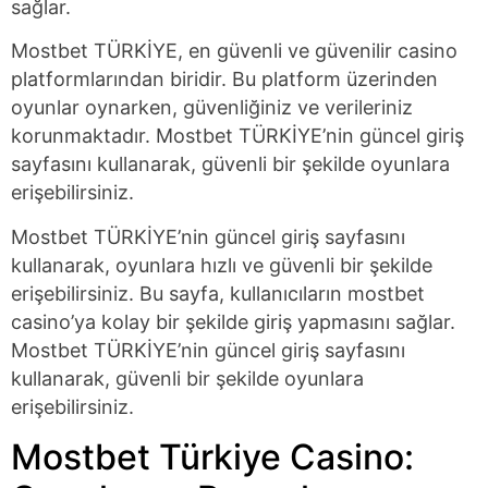
sağlar.
Mostbet TÜRKİYE, en güvenli ve güvenilir casino
platformlarından biridir. Bu platform üzerinden
oyunlar oynarken, güvenliğiniz ve verileriniz
korunmaktadır. Mostbet TÜRKİYE’nin güncel giriş
sayfasını kullanarak, güvenli bir şekilde oyunlara
erişebilirsiniz.
Mostbet TÜRKİYE’nin güncel giriş sayfasını
kullanarak, oyunlara hızlı ve güvenli bir şekilde
erişebilirsiniz. Bu sayfa, kullanıcıların mostbet
casino’ya kolay bir şekilde giriş yapmasını sağlar.
Mostbet TÜRKİYE’nin güncel giriş sayfasını
kullanarak, güvenli bir şekilde oyunlara
erişebilirsiniz.
Mostbet Türkiye Casino: