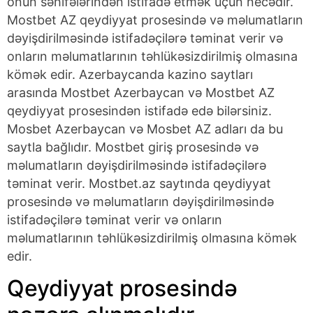
onun səhifələrindən istifadə etmək üçün necədir.
Mostbet AZ qeydiyyat prosesində və məlumatların
dəyişdirilməsində istifadəçilərə təminat verir və
onların məlumatlarının təhlükəsizdirilmiş olmasına
kömək edir. Azerbaycanda kazino saytları
arasında Mostbet Azerbaycan və Mostbet AZ
qeydiyyat prosesindən istifadə edə bilərsiniz.
Mosbet Azerbaycan və Mosbet AZ adları da bu
saytla bağlıdır. Mostbet giriş prosesində və
məlumatların dəyişdirilməsində istifadəçilərə
təminat verir. Mostbet.az saytında qeydiyyat
prosesində və məlumatların dəyişdirilməsində
istifadəçilərə təminat verir və onların
məlumatlarının təhlükəsizdirilmiş olmasına kömək
edir.
Qeydiyyat prosesində