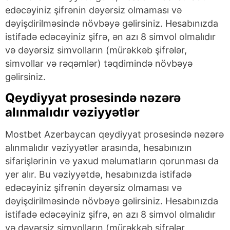
edəcəyiniz şifrənin dəyərsiz olmaması və
dəyişdirilməsində növbəyə gəlirsiniz. Hesabınızda
istifadə edəcəyiniz şifrə, ən azı 8 simvol olmalıdır
və dəyərsiz simvolların (mürəkkəb şifrələr,
simvollar və rəqəmlər) təqdimində növbəyə
gəlirsiniz.
Qeydiyyat prosesində nəzərə
alınmalıdır vəziyyətlər
Mostbet Azerbaycan qeydiyyat prosesində nəzərə
alınmalıdır vəziyyətlər arasında, hesabınızın
sifarişlərinin və yaxud məlumatların qorunması da
yer alır. Bu vəziyyətdə, hesabınızda istifadə
edəcəyiniz şifrənin dəyərsiz olmaması və
dəyişdirilməsində növbəyə gəlirsiniz. Hesabınızda
istifadə edəcəyiniz şifrə, ən azı 8 simvol olmalıdır
və dəyərsiz simvolların (mürəkkəb şifrələr,