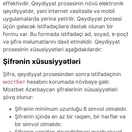
effektivdir. Qeydiyyat prosesinin növü elektronik
qeydiyyatdır, yəni internet vasitəsilə və mobil
uygulamalarda yerinə yetirilir. Qeydiyyat prosesi
üçün gələcək istifadəçilərə dəstək olunan bir
formu var. Bu formada istifadəçi ad, soyad, e-poçt
və şifrə məlumatlarını daxil etməlidir. Qeydiyyat
prosesinin xüsusiyyətləri aşağıdakılardır:
Şifrənin xüsusiyyətləri
Şifrə, qeydiyyat prosesindən sonra istifadəçinin
мостбет
hesabını korumada növbəyə gəlir.
Mostbet Azerbaycan şifrələrinin xüsusiyyətləri
şövq olunur:
Şifrənin minimum uzunluğu 8 simvol olmalıdır.
Şifrənin içində en az bir rəqəm, bir hərflər və
bir simvol olmalıdır.
Şifrənin yenidən dəyişdirilməsi məcburiyyət