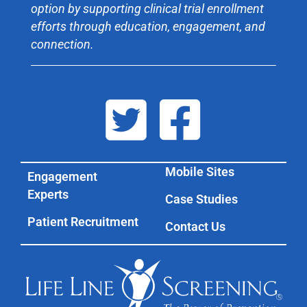
option by supporting clinical trial enrollment
efforts through education, engagement, and
connection.
Mobile Sites
Engagement
Experts
Case Studies
Patient Recruitment
Contact Us