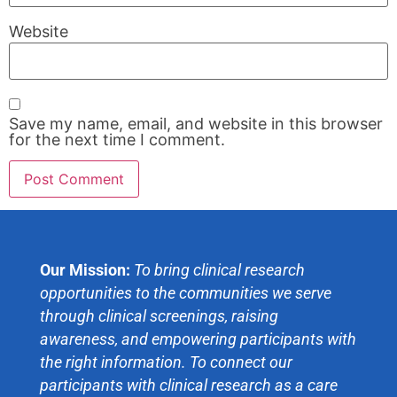
Website
Save my name, email, and website in this browser
for the next time I comment.
Our Mission:
To bring clinical research
opportunities to the communities we serve
through clinical screenings, raising
awareness, and empowering participants with
the right information. To connect our
participants with clinical research as a care