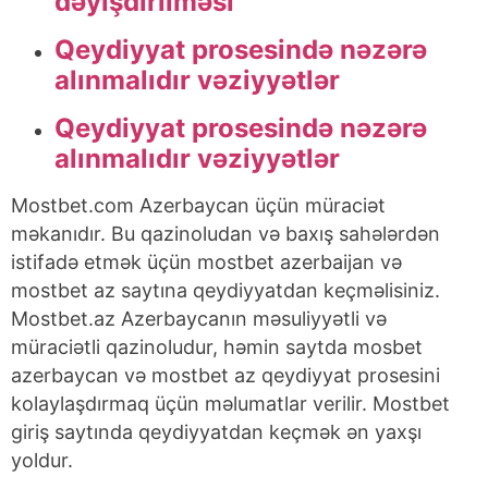
dəyişdirilməsi
Qeydiyyat prosesində nəzərə
alınmalıdır vəziyyətlər
Qeydiyyat prosesində nəzərə
alınmalıdır vəziyyətlər
Mostbet.com Azerbaycan üçün müraciət
məkanıdır. Bu qazinoludan və baxış sahələrdən
istifadə etmək üçün mostbet azerbaijan və
mostbet az saytına qeydiyyatdan keçməlisiniz.
Mostbet.az Azerbaycanın məsuliyyətli və
müraciətli qazinoludur, həmin saytda mosbet
azerbaycan və mostbet az qeydiyyat prosesini
kolaylaşdırmaq üçün məlumatlar verilir. Mostbet
giriş saytında qeydiyyatdan keçmək ən yaxşı
yoldur.