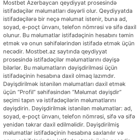
Mostbet Azerbaycan qeydiyyat prosesində
istifadəçilər məlumatları dəyərli olur. Qeydiyyatda
istifadəçilərə bir neçə məlumat istenir, buna ad,
soyad, e-poçt ünvanı, telefon nömrəsi və sifə daxil
olunur. Bu məlumatlar istifadəçinin hesabını təmin
etmək və onun səhifələrindən istifadə etmək üçün
necədir. Mostbet.az saytında qeydiyyat
prosesində istifadəçilər məlumatlarını dəyişə
bilərlər. Bu məlumatların dəyişdirilməsi üçün
istifadəçinin hesabına daxil olmaq lazımdır.
Dəyişdirilmək istənilən məlumatları daxil etmək
üçün “Profil” səhifəsindən “Məlumat dəyişdir”
seçimi tapın və istifadəçilərin məlumatlarını
dəyişdirin. Dəyişdirilmək istənilən məlumatlar: ad,
soyad, e-poçt ünvanı, telefon nömrəsi, sifə və sifə
yenidən təkrar daxil edilməlidir. Dəyişdirilmiş
məlumatlar istifadəçinin hesabına saxlanılır və