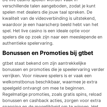
verschillende talen aangeboden, zodat je kunt
spelen met dealers die jouw taal spreken. De
kwaliteit van de videoverbinding is uitstekend,
waardoor je een haarscherp beeld hebt van het
spel. Het live casino is een ideale optie voor
spelers die op zoek zijn naar een meeslepende en
authentieke spelervaring.
Bonussen en Promoties bij gtbet
gtbet staat bekend om zijn aantrekkelijke
bonussen en promoties die je speelervaring verder
verrijken. Voor nieuwe spelers is er vaak een
welkomstbonus beschikbaar, waarmee je extra
speelgeld ontvangt om mee te beginnen.
Regelmatige promoties, zoals gratis spins, reload
bonussen en cashback acties, zorgen voor extra
spanning en de mogelijkheid om te winnen. Het