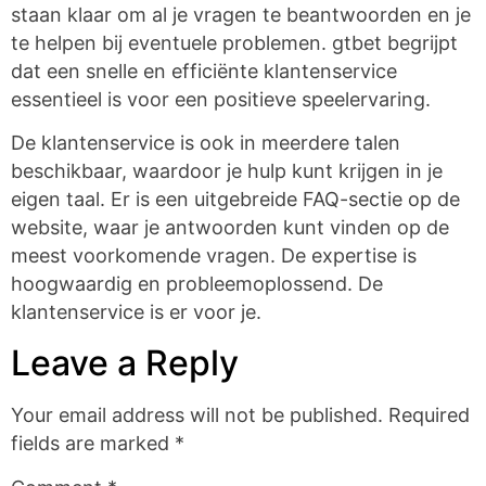
staan klaar om al je vragen te beantwoorden en je
te helpen bij eventuele problemen. gtbet begrijpt
dat een snelle en efficiënte klantenservice
essentieel is voor een positieve speelervaring.
De klantenservice is ook in meerdere talen
beschikbaar, waardoor je hulp kunt krijgen in je
eigen taal. Er is een uitgebreide FAQ-sectie op de
website, waar je antwoorden kunt vinden op de
meest voorkomende vragen. De expertise is
hoogwaardig en probleemoplossend. De
klantenservice is er voor je.
Leave a Reply
Your email address will not be published.
Required
fields are marked
*