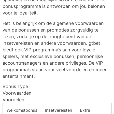
bonusprogramma is ontworpen om jou belonen
voor je loyaliteit.
Het is belangrijk om de algemene voorwaarden
van de bonussen en promoties zorgvuldig te
lezen, zodat je op de hoogte bent van de
inzetvereisten en andere voorwaarden. gtbet
biedt ook VIP-programma’s aan voor loyale
spelers, met exclusieve bonussen, persoonlijke
accountmanagers en andere privileges. De VIP-
programma’s staan voor veel voordelen en meer
entertainment.
Bonus Type
Voorwaarden
Voordelen
Welkomstbonus
Inzetvereisten
Extra