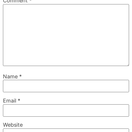
Comment
*
Name
*
Email
*
Website