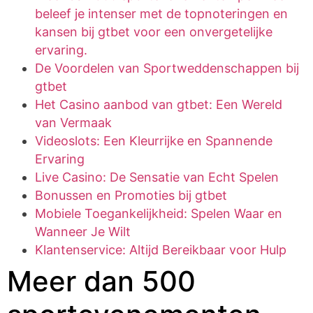
beleef je intenser met de topnoteringen en
kansen bij gtbet voor een onvergetelijke
ervaring.
De Voordelen van Sportweddenschappen bij
gtbet
Het Casino aanbod van gtbet: Een Wereld
van Vermaak
Videoslots: Een Kleurrijke en Spannende
Ervaring
Live Casino: De Sensatie van Echt Spelen
Bonussen en Promoties bij gtbet
Mobiele Toegankelijkheid: Spelen Waar en
Wanneer Je Wilt
Klantenservice: Altijd Bereikbaar voor Hulp
Meer dan 500