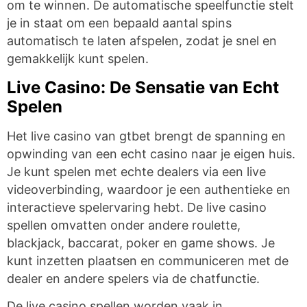
om te winnen. De automatische speelfunctie stelt
je in staat om een bepaald aantal spins
automatisch te laten afspelen, zodat je snel en
gemakkelijk kunt spelen.
Live Casino: De Sensatie van Echt
Spelen
Het live casino van gtbet brengt de spanning en
opwinding van een echt casino naar je eigen huis.
Je kunt spelen met echte dealers via een live
videoverbinding, waardoor je een authentieke en
interactieve spelervaring hebt. De live casino
spellen omvatten onder andere roulette,
blackjack, baccarat, poker en game shows. Je
kunt inzetten plaatsen en communiceren met de
dealer en andere spelers via de chatfunctie.
De live casino spellen worden vaak in