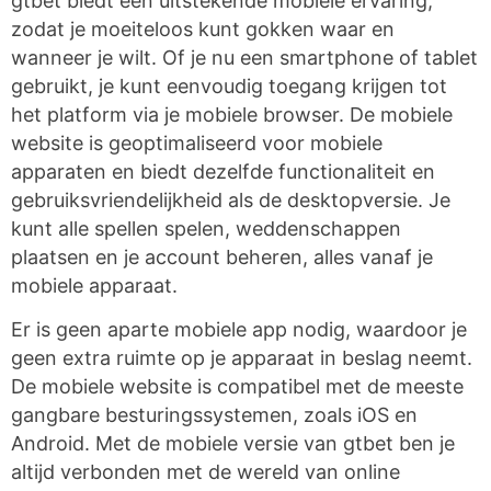
gtbet biedt een uitstekende mobiele ervaring,
zodat je moeiteloos kunt gokken waar en
wanneer je wilt. Of je nu een smartphone of tablet
gebruikt, je kunt eenvoudig toegang krijgen tot
het platform via je mobiele browser. De mobiele
website is geoptimaliseerd voor mobiele
apparaten en biedt dezelfde functionaliteit en
gebruiksvriendelijkheid als de desktopversie. Je
kunt alle spellen spelen, weddenschappen
plaatsen en je account beheren, alles vanaf je
mobiele apparaat.
Er is geen aparte mobiele app nodig, waardoor je
geen extra ruimte op je apparaat in beslag neemt.
De mobiele website is compatibel met de meeste
gangbare besturingssystemen, zoals iOS en
Android. Met de mobiele versie van gtbet ben je
altijd verbonden met de wereld van online