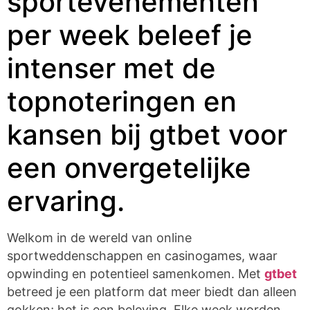
sportevenementen
per week beleef je
intenser met de
topnoteringen en
kansen bij gtbet voor
een onvergetelijke
ervaring.
Welkom in de wereld van online
sportweddenschappen en casinogames, waar
opwinding en potentieel samenkomen. Met
gtbet
betreed je een platform dat meer biedt dan alleen
gokken; het is een beleving. Elke week worden