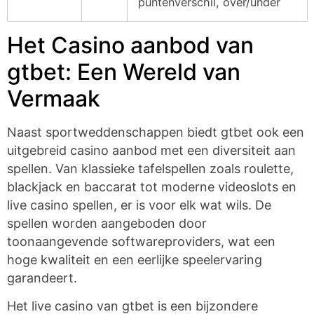
puntenverschil, over/under
Het Casino aanbod van
gtbet: Een Wereld van
Vermaak
Naast sportweddenschappen biedt gtbet ook een
uitgebreid casino aanbod met een diversiteit aan
spellen. Van klassieke tafelspellen zoals roulette,
blackjack en baccarat tot moderne videoslots en
live casino spellen, er is voor elk wat wils. De
spellen worden aangeboden door
toonaangevende softwareproviders, wat een
hoge kwaliteit en een eerlijke speelervaring
garandeert.
Het live casino van gtbet is een bijzondere