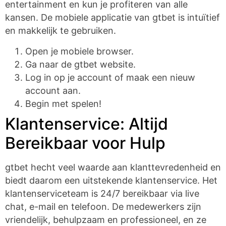
entertainment en kun je profiteren van alle
kansen. De mobiele applicatie van gtbet is intuïtief
en makkelijk te gebruiken.
Open je mobiele browser.
Ga naar de gtbet website.
Log in op je account of maak een nieuw
account aan.
Begin met spelen!
Klantenservice: Altijd
Bereikbaar voor Hulp
gtbet hecht veel waarde aan klanttevredenheid en
biedt daarom een uitstekende klantenservice. Het
klantenserviceteam is 24/7 bereikbaar via live
chat, e-mail en telefoon. De medewerkers zijn
vriendelijk, behulpzaam en professioneel, en ze