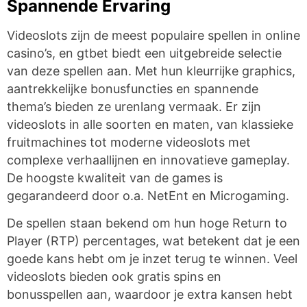
Spannende Ervaring
Videoslots zijn de meest populaire spellen in online
casino’s, en gtbet biedt een uitgebreide selectie
van deze spellen aan. Met hun kleurrijke graphics,
aantrekkelijke bonusfuncties en spannende
thema’s bieden ze urenlang vermaak. Er zijn
videoslots in alle soorten en maten, van klassieke
fruitmachines tot moderne videoslots met
complexe verhaallijnen en innovatieve gameplay.
De hoogste kwaliteit van de games is
gegarandeerd door o.a. NetEnt en Microgaming.
De spellen staan bekend om hun hoge Return to
Player (RTP) percentages, wat betekent dat je een
goede kans hebt om je inzet terug te winnen. Veel
videoslots bieden ook gratis spins en
bonusspellen aan, waardoor je extra kansen hebt