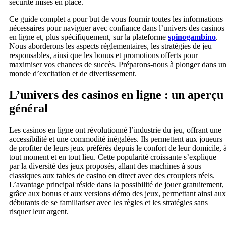
sécurité mises en place.
Ce guide complet a pour but de vous fournir toutes les informations
nécessaires pour naviguer avec confiance dans l’univers des casinos
en ligne et, plus spécifiquement, sur la plateforme
spinogambino
.
Nous aborderons les aspects réglementaires, les stratégies de jeu
responsables, ainsi que les bonus et promotions offerts pour
maximiser vos chances de succès. Préparons-nous à plonger dans u
monde d’excitation et de divertissement.
L’univers des casinos en ligne : un aperçu
général
Les casinos en ligne ont révolutionné l’industrie du jeu, offrant une
accessibilité et une commodité inégalées. Ils permettent aux joueurs
de profiter de leurs jeux préférés depuis le confort de leur domicile, 
tout moment et en tout lieu. Cette popularité croissante s’explique
par la diversité des jeux proposés, allant des machines à sous
classiques aux tables de casino en direct avec des croupiers réels.
L’avantage principal réside dans la possibilité de jouer gratuitement,
grâce aux bonus et aux versions démo des jeux, permettant ainsi aux
débutants de se familiariser avec les règles et les stratégies sans
risquer leur argent.