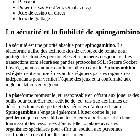
Baccarat
Poker (Texas Hold’em, Omaha, etc.)
Jeux de casino en direct
Jeux de grattage
La sécurité et la fiabilité de spinogambino
La sécurité est une priorité absolue pour
spinogambino
. La
plateforme utilise des technologies de cryptage de pointe pour
protéger les données personnelles et financières des joueurs. Les
transactions sont sécurisées par des protocoles SSL (Secure Socket
Layer), garantissant une confidentialité maximale.
Spinogambino
est également soumise à des audits réguliers par des organismes
indépendants pour vérifier l’équité des jeux et la conformité aux
réglementations en vigueur.
La plateforme promeut le jeu responsable en offrant aux joueurs des
outils pour contrôler leur activité de jeu, tels que des limites de
dépôt, des limites de perte et des périodes d’auto-exclusion.
Spinogambino
s’engage également à lutter contre le jeu
problématique en sensibilisant les joueurs aux risques et en leur
fournissant des ressources d’aide. Elle collabore avec des
organismes spécialisés pour offrir un soutien aux personnes
confrontées à des difficultés liées au jeu.