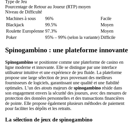
Type de Jeu
Pourcentage de Retour au Joueur (RTP) moyen
Niveau de Difficulté
Machines à sous
96%
Facile
Blackjack
99.5%
Moyen
Roulette Européenne
97.3%
Moyen
Poker
95% – 99% (selon la variante)
Difficile
Spinogambino : une plateforme innovante
Spinogambino
se positionne comme une plateforme de casino en
ligne moderne et innovante. Elle se distingue par une interface
utilisateur intuitive et une expérience de jeu fluide. La plateforme
propose une large sélection de jeux provenant des meilleurs
fournisseurs de logiciels, garantissant une qualité et une fiabilité
optimales. L’un des atouts majeurs de
spinogambino
réside dans
son engagement envers la sécurité des joueurs, avec des mesures de
protection des données personnelles et des transactions financières
de pointe. Elle propose également plusieurs méthodes de paiement
pour faciliter les dépôts et les retraits.
La sélection de jeux de spinogambino