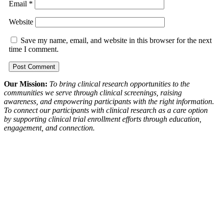
Email
*
Website
Save my name, email, and website in this browser for the next
time I comment.
Our Mission:
To bring clinical research opportunities to the
communities we serve through clinical screenings, raising
awareness, and empowering participants with the right information.
To connect our participants with clinical research as a care option
by supporting clinical trial enrollment efforts through education,
engagement, and connection.