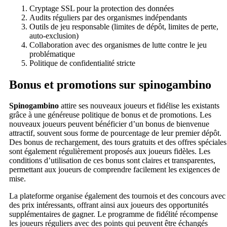
Cryptage SSL pour la protection des données
Audits réguliers par des organismes indépendants
Outils de jeu responsable (limites de dépôt, limites de perte,
auto-exclusion)
Collaboration avec des organismes de lutte contre le jeu
problématique
Politique de confidentialité stricte
Bonus et promotions sur spinogambino
Spinogambino
attire ses nouveaux joueurs et fidélise les existants
grâce à une généreuse politique de bonus et de promotions. Les
nouveaux joueurs peuvent bénéficier d’un bonus de bienvenue
attractif, souvent sous forme de pourcentage de leur premier dépôt.
Des bonus de rechargement, des tours gratuits et des offres spéciales
sont également régulièrement proposés aux joueurs fidèles. Les
conditions d’utilisation de ces bonus sont claires et transparentes,
permettant aux joueurs de comprendre facilement les exigences de
mise.
La plateforme organise également des tournois et des concours avec
des prix intéressants, offrant ainsi aux joueurs des opportunités
supplémentaires de gagner. Le programme de fidélité récompense
les joueurs réguliers avec des points qui peuvent être échangés