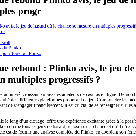
ples progr
ko avis, le jeu de hasard où la chance se mesure en multiples progressif
o ?
nkroll
s du Plinko
 pour Jouer au Plinko
e rebond : Plinko avis, le jeu de
n multiples progressifs ?
ite un intérêt croissant auprès des amateurs de casinos en ligne. De no
’équité des différentes plateformes proposant ce jeu. Comprendre les mécan
vant de s’engager financièrement. Il est crucial de se renseigner sur les av
lle le long d’un clouage, offre une expérience excitante grâce à la possib
nko, comme tous les jeux de hasard, repose sur la chance et qu’il n’existe 
ticle est de fournir une analyse complète du Plinko, en abordant son fon