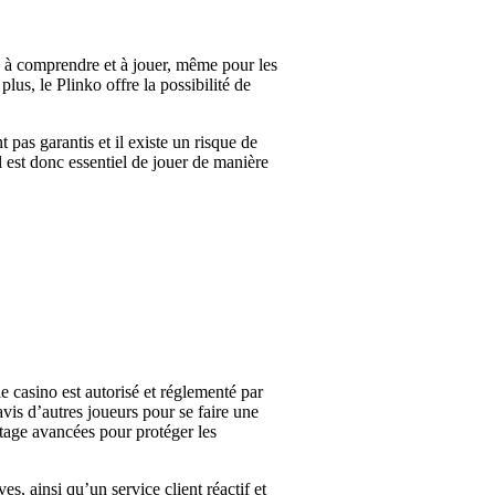
le à comprendre et à jouer, même pour les
us, le Plinko offre la possibilité de
pas garantis et il existe un risque de
Il est donc essentiel de jouer de manière
 le casino est autorisé et réglementé par
 avis d’autres joueurs pour se faire une
yptage avancées pour protéger les
s, ainsi qu’un service client réactif et