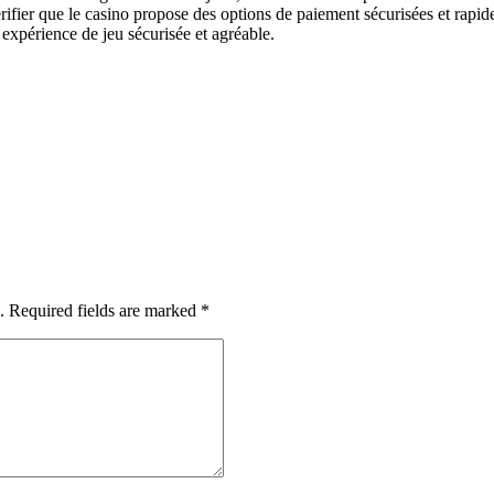
érifier que le casino propose des options de paiement sécurisées et rapid
 expérience de jeu sécurisée et agréable.
.
Required fields are marked
*