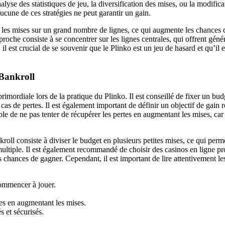
alyse des statistiques de jeu, la diversification des mises, ou la modifi
ucune de ces stratégies ne peut garantir un gain.
ir les mises sur un grand nombre de lignes, ce qui augmente les chances 
proche consiste à se concentrer sur les lignes centrales, qui offrent gén
l est crucial de se souvenir que le Plinko est un jeu de hasard et qu’il 
 Bankroll
rimordiale lors de la pratique du Plinko. Il est conseillé de fixer un bu
as de pertes. Il est également important de définir un objectif de gain ré
érable de ne pas tenter de récupérer les pertes en augmentant les mises, ca
roll consiste à diviser le budget en plusieurs petites mises, ce qui perm
ultiple. Il est également recommandé de choisir des casinos en ligne p
es chances de gagner. Cependant, il est important de lire attentivement le
commencer à jouer.
tes en augmentant les mises.
s et sécurisés.