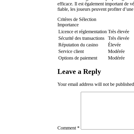
efficace. Il est également important de v
fiable, les joueurs peuvent profiter d’une
Critères de Sélection
Importance
Licence et réglementation
Très élevée
Sécurité des transactions
Très élevée
Réputation du casino
Élevée
Service client
Modérée
Options de paiement
Modérée
Leave a Reply
Your email address will not be published
Comment
*