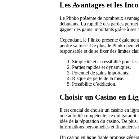
Les Avantages et les Inc
Le Plinko présente de nombreux avantages 
débutants. La rapidité des parties permet
gagner des gains importants grâce à ses m
Cependant, le Plinko présente également d
perdre sa mise. De plus, le Plinko peut êt
responsable et de se fixer des limites clai
Simplicité et accessibilité pour les
Parties rapides et dynamiques.
Potentiel de gains importants.
Risque de perte de la mise.
Possibilité d’addiction.
Choisir un Casino en Lig
Il est crucial de choisir un casino en lign
une autorité compétente, ce qui garantit l
idée de la réputation du casino. De plus, 
informations personnelles et financières 
Un casino en ligne fiable propose général