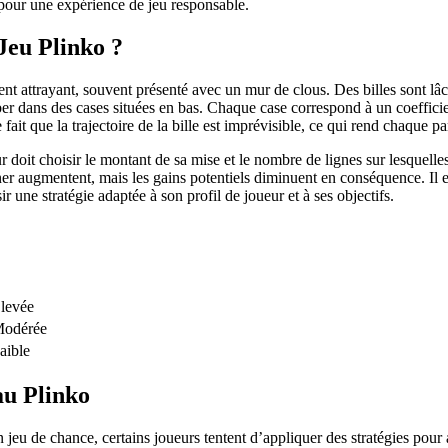
 pour une expérience de jeu responsable.
Jeu Plinko ?
ent attrayant, souvent présenté avec un mur de clous. Des billes sont lâ
ber dans des cases situées en bas. Chaque case correspond à un coefficie
 fait que la trajectoire de la bille est imprévisible, ce qui rend chaque p
doit choisir le montant de sa mise et le nombre de lignes sur lesquelles
gner augmentent, mais les gains potentiels diminuent en conséquence. Il 
 une stratégie adaptée à son profil de joueur et à ses objectifs.
levée
odérée
aible
au Plinko
n jeu de chance, certains joueurs tentent d’appliquer des stratégies pou