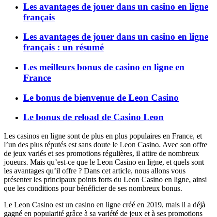
Les avantages de jouer dans un casino en ligne
français
Les avantages de jouer dans un casino en ligne
français : un résumé
Les meilleurs bonus de casino en ligne en
France
Le bonus de bienvenue de Leon Casino
Le bonus de reload de Casino Leon
Les casinos en ligne sont de plus en plus populaires en France, et
l’un des plus réputés est sans doute le Leon Casino. Avec son offre
de jeux variés et ses promotions régulières, il attire de nombreux
joueurs. Mais qu’est-ce que le Leon Casino en ligne, et quels sont
les avantages qu’il offre ? Dans cet article, nous allons vous
présenter les principaux points forts du Leon Casino en ligne, ainsi
que les conditions pour bénéficier de ses nombreux bonus.
Le Leon Casino est un casino en ligne créé en 2019, mais il a déjà
gagné en popularité grâce à sa variété de jeux et à ses promotions