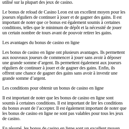
utilisé sur la plupart des jeux de casino.
Le bonus de reload de Casino Leon est un excellent moyen pour les
joueurs réguliers de continuer à jouer et de gagner des gains. Il est
important de noter que ce bonus est également soumis à certaines
conditions, telles que le minimum de dépôt et la nécessité de jouer
un certain nombre de tours avant de pouvoir retirer les gains.
Les avantages du bonus de casino en ligne
Les bonus de casino en ligne ont plusieurs avantages. Ils permettent
aux nouveaux joueurs de commencer à jouer sans avoir à déposer
une grande somme d’argent. Ils permettent également aux joueurs
réguliers de continuer à jouer et de gagner des gains. Enfin, ils
offrent une chance de gagner des gains sans avoir à investir une
grande somme d’argent.
Les conditions pour obtenir un bonus de casino en ligne
Il est important de noter que les bonus de casino en ligne sont
soumis à certaines conditions. Il est important de lire les conditions
du bonus avant de l’accepter. Il est également important de noter que
les bonus de casino en ligne ne sont pas valables pour tous les jeux
de casino.
En résumé, les bonus de casino en ligne sont un excellent moyen