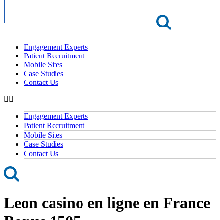
Engagement Experts
Patient Recruitment
Mobile Sites
Case Studies
Contact Us
Engagement Experts
Patient Recruitment
Mobile Sites
Case Studies
Contact Us
Leon casino en ligne en France