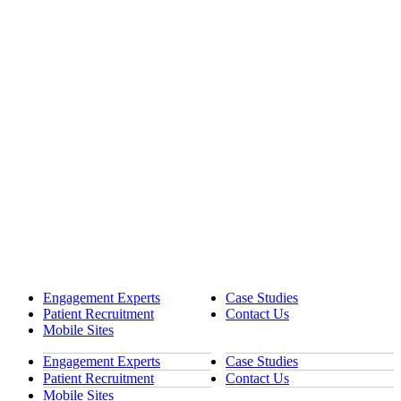
Engagement Experts
Case Studies
Patient Recruitment
Contact Us
Mobile Sites
Engagement Experts
Case Studies
Patient Recruitment
Contact Us
Mobile Sites