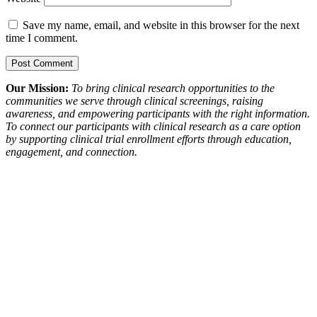
Save my name, email, and website in this browser for the next
time I comment.
Our Mission:
To bring clinical research opportunities to the
communities we serve through clinical screenings, raising
awareness, and empowering participants with the right information.
To connect our participants with clinical research as a care option
by supporting clinical trial enrollment efforts through education,
engagement, and connection.