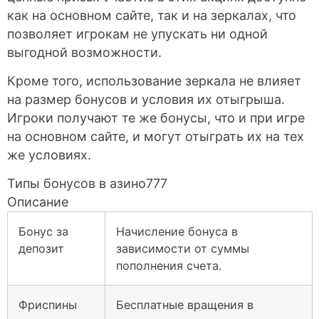
как на основном сайте, так и на зеркалах, что
позволяет игрокам не упускать ни одной
выгодной возможности.
Кроме того, использование зеркала не влияет
на размер бонусов и условия их отыгрыша.
Игроки получают те же бонусы, что и при игре
на основном сайте, и могут отыграть их на тех
же условиях.
Типы бонусов в азино777
Описание
Бонус за
Начисление бонуса в
депозит
зависимости от суммы
пополнения счета.
Фриспины
Бесплатные вращения в