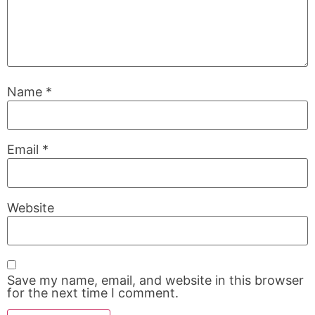
Name
*
Email
*
Website
Save my name, email, and website in this browser
for the next time I comment.