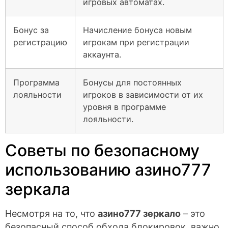
игровых автоматах.
Бонус за
Начисление бонуса новым
регистрацию
игрокам при регистрации
аккаунта.
Программа
Бонусы для постоянных
лояльности
игроков в зависимости от их
уровня в программе
лояльности.
Советы по безопасному
использованию азино777
зеркала
Несмотря на то, что
азино777 зеркало
– это
безопасный способ обхода блокировок, важно