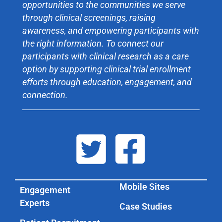
opportunities to the communities we serve
through clinical screenings, raising
awareness, and empowering participants with
the right information. To connect our
participants with clinical research as a care
option by supporting clinical trial enrollment
efforts through education, engagement, and
connection.
Mobile Sites
Engagement
Experts
Case Studies