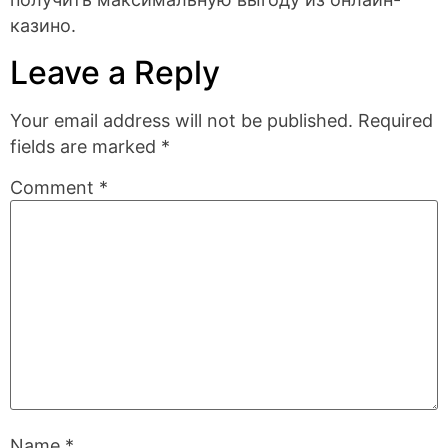
казино.
Leave a Reply
Your email address will not be published.
Required
fields are marked
*
Comment
*
Name
*