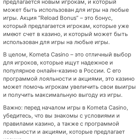
предлагается новым игрокам, и который
может быть использован для игры на любые
игры. Акция “Reload Bonus” – это бонус,
который предлагается игрокам, которые уже
имеют счет в казино, и который может быть
использован для игры на любые игры.
В целом, Kometa Casino – это отличный выбор
для игроков, которые ищут надежное и
популярное онлайн-казино в России. С его
программой лояльности и акциями, это казино
может помочь игрокам увеличить свои выигры
и получить максимальную выгоду из игры.
Важно: перед началом игры в Kometa Casino,
убедитесь, что вы знакомы с условиями и
правилами казино, а также с программой
лояльности и акциями, которые предлагает