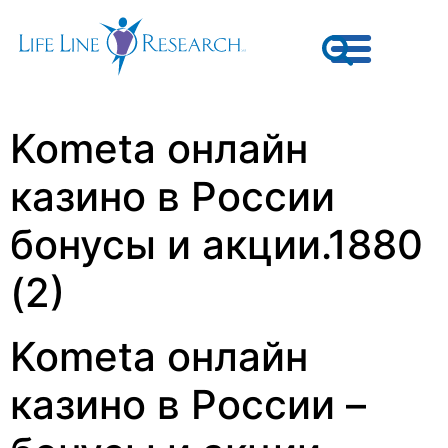
Kometa онлайн
казино в России
бонусы и акции.1880
(2)
Kometa онлайн
казино в России –