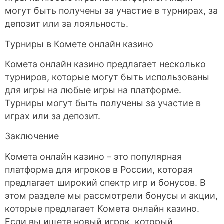
могут быть получены за участие в турнирах, за
депозит или за лояльность.
Турниры в Комете онлайн казино
Комета онлайн казино предлагает несколько
турниров, которые могут быть использованы
для игры на любые игры на платформе.
Турниры могут быть получены за участие в
играх или за депозит.
Заключение
Комета онлайн казино – это популярная
платформа для игроков в России, которая
предлагает широкий спектр игр и бонусов. В
этом разделе мы рассмотрели бонусы и акции,
которые предлагает Комета онлайн казино.
Если вы ищете новый игрок, который