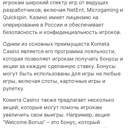
игрокам широкий спектр игр от ведущих
разработчиков, включая NetEnt, Microgaming и
Quickspin. Казино имеет лицензию на
оперирование в России и обеспечивает
безопасность и конфиденциальность игроков.
Одним из основных преимуществ Kometa
Casino является его программа лояльности,
которая позволяет игрокам получать бонусы и
акции за каждую сделанную ставку. Бонусы
могут быть использованы для игры на любые
игры, включая слоты, карточные игры и
рулетку.
Комета Casino также предлагает несколько
акций, которые могут помочь игрокам
увеличить свои выигры. Например, акция
“Welcome Bonus” – это бонус, который