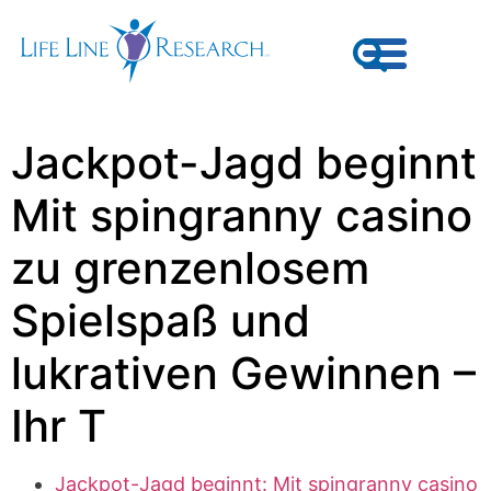
Jackpot-Jagd beginnt
Mit spingranny casino
zu grenzenlosem
Spielspaß und
lukrativen Gewinnen –
Ihr T
Jackpot-Jagd beginnt: Mit spingranny casino