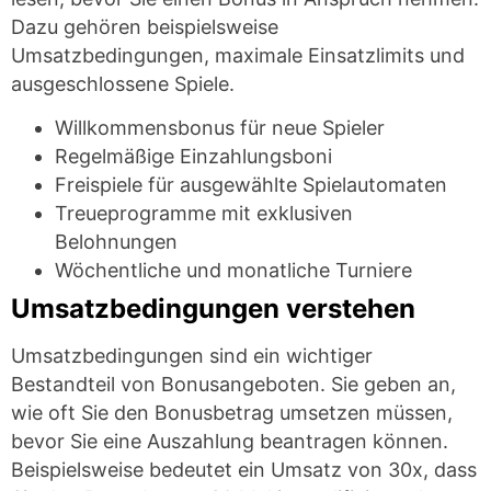
Dazu gehören beispielsweise
Umsatzbedingungen, maximale Einsatzlimits und
ausgeschlossene Spiele.
Willkommensbonus für neue Spieler
Regelmäßige Einzahlungsboni
Freispiele für ausgewählte Spielautomaten
Treueprogramme mit exklusiven
Belohnungen
Wöchentliche und monatliche Turniere
Umsatzbedingungen verstehen
Umsatzbedingungen sind ein wichtiger
Bestandteil von Bonusangeboten. Sie geben an,
wie oft Sie den Bonusbetrag umsetzen müssen,
bevor Sie eine Auszahlung beantragen können.
Beispielsweise bedeutet ein Umsatz von 30x, dass