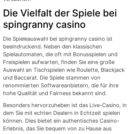
Die Vielfalt der Spiele bei
spingranny casino
Die Spieleauswahl bei spingranny casino ist
beeindruckend. Neben den klassischen
Spielautomaten, die oft mit Bonusspielen und
Freispielen aufwarten, finden Sie eine große
Auswahl an Tischspielen wie Roulette, Blackjack
und Baccarat. Die Spiele stammen von
renommierten Softwareanbietern, die für ihre
hohe Qualität und Fairness bekannt sind.
Besonders hervorzuheben ist das Live-Casino, in
dem Sie mit echten Dealern in Echtzeit spielen
können. Dies bietet ein authentisches Casino-
Erlebnis, das Sie bequem von zu Hause aus