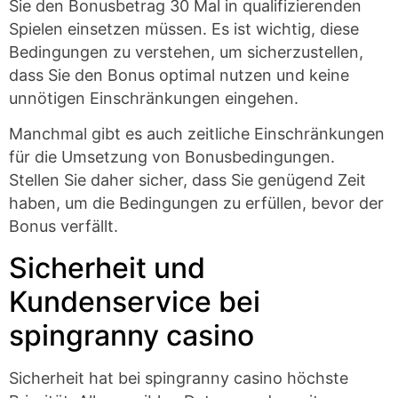
Sie den Bonusbetrag 30 Mal in qualifizierenden
Spielen einsetzen müssen. Es ist wichtig, diese
Bedingungen zu verstehen, um sicherzustellen,
dass Sie den Bonus optimal nutzen und keine
unnötigen Einschränkungen eingehen.
Manchmal gibt es auch zeitliche Einschränkungen
für die Umsetzung von Bonusbedingungen.
Stellen Sie daher sicher, dass Sie genügend Zeit
haben, um die Bedingungen zu erfüllen, bevor der
Bonus verfällt.
Sicherheit und
Kundenservice bei
spingranny casino
Sicherheit hat bei spingranny casino höchste