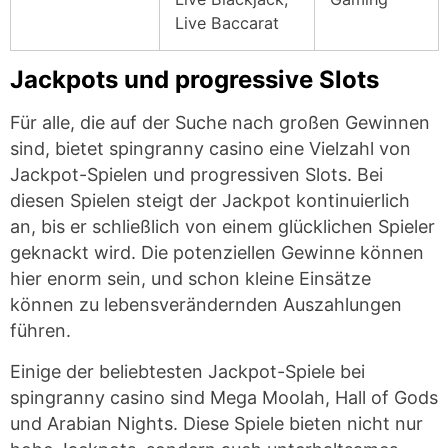
Live Baccarat
Jackpots und progressive Slots
Für alle, die auf der Suche nach großen Gewinnen
sind, bietet spingranny casino eine Vielzahl von
Jackpot-Spielen und progressiven Slots. Bei
diesen Spielen steigt der Jackpot kontinuierlich
an, bis er schließlich von einem glücklichen Spieler
geknackt wird. Die potenziellen Gewinne können
hier enorm sein, und schon kleine Einsätze
können zu lebensverändernden Auszahlungen
führen.
Einige der beliebtesten Jackpot-Spiele bei
spingranny casino sind Mega Moolah, Hall of Gods
und Arabian Nights. Diese Spiele bieten nicht nur