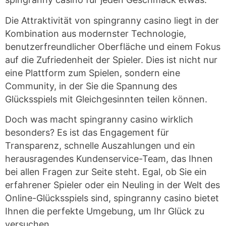
Die Attraktivität von spingranny casino liegt in der
Kombination aus modernster Technologie,
benutzerfreundlicher Oberfläche und einem Fokus
auf die Zufriedenheit der Spieler. Dies ist nicht nur
eine Plattform zum Spielen, sondern eine
Community, in der Sie die Spannung des
Glücksspiels mit Gleichgesinnten teilen können.
Doch was macht spingranny casino wirklich
besonders? Es ist das Engagement für
Transparenz, schnelle Auszahlungen und ein
herausragendes Kundenservice-Team, das Ihnen
bei allen Fragen zur Seite steht. Egal, ob Sie ein
erfahrener Spieler oder ein Neuling in der Welt des
Online-Glücksspiels sind, spingranny casino bietet
Ihnen die perfekte Umgebung, um Ihr Glück zu
versuchen.