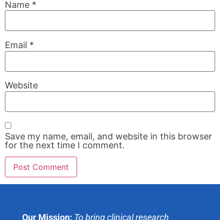
Name
*
Email
*
Website
Save my name, email, and website in this browser
for the next time I comment.
Our Mission:
To bring clinical research