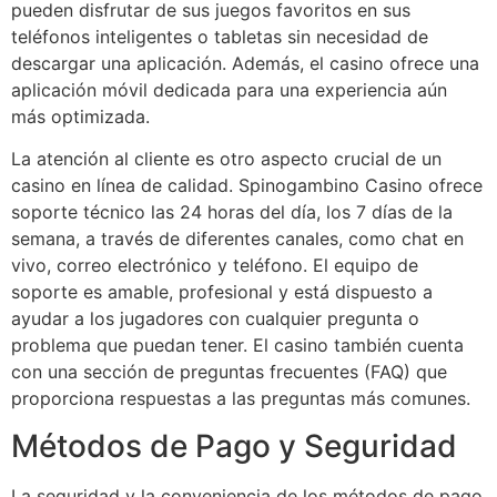
pueden disfrutar de sus juegos favoritos en sus
teléfonos inteligentes o tabletas sin necesidad de
descargar una aplicación. Además, el casino ofrece una
aplicación móvil dedicada para una experiencia aún
más optimizada.
La atención al cliente es otro aspecto crucial de un
casino en línea de calidad. Spinogambino Casino ofrece
soporte técnico las 24 horas del día, los 7 días de la
semana, a través de diferentes canales, como chat en
vivo, correo electrónico y teléfono. El equipo de
soporte es amable, profesional y está dispuesto a
ayudar a los jugadores con cualquier pregunta o
problema que puedan tener. El casino también cuenta
con una sección de preguntas frecuentes (FAQ) que
proporciona respuestas a las preguntas más comunes.
Métodos de Pago y Seguridad
La seguridad y la conveniencia de los métodos de pago