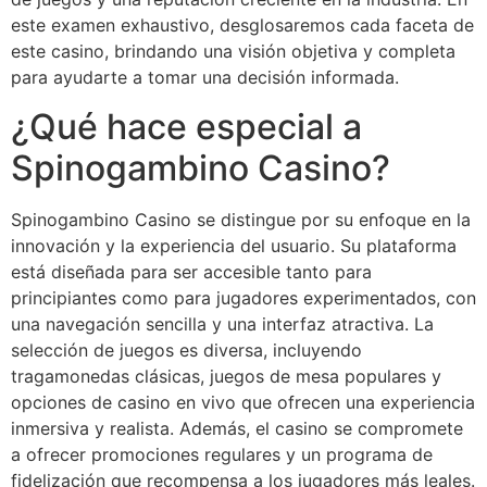
este examen exhaustivo, desglosaremos cada faceta de
este casino, brindando una visión objetiva y completa
para ayudarte a tomar una decisión informada.
¿Qué hace especial a
Spinogambino Casino?
Spinogambino Casino se distingue por su enfoque en la
innovación y la experiencia del usuario. Su plataforma
está diseñada para ser accesible tanto para
principiantes como para jugadores experimentados, con
una navegación sencilla y una interfaz atractiva. La
selección de juegos es diversa, incluyendo
tragamonedas clásicas, juegos de mesa populares y
opciones de casino en vivo que ofrecen una experiencia
inmersiva y realista. Además, el casino se compromete
a ofrecer promociones regulares y un programa de
fidelización que recompensa a los jugadores más leales.