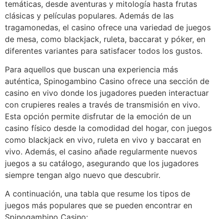
temáticas, desde aventuras y mitología hasta frutas
clásicas y películas populares. Además de las
tragamonedas, el casino ofrece una variedad de juegos
de mesa, como blackjack, ruleta, baccarat y póker, en
diferentes variantes para satisfacer todos los gustos.
Para aquellos que buscan una experiencia más
auténtica, Spinogambino Casino ofrece una sección de
casino en vivo donde los jugadores pueden interactuar
con crupieres reales a través de transmisión en vivo.
Esta opción permite disfrutar de la emoción de un
casino físico desde la comodidad del hogar, con juegos
como blackjack en vivo, ruleta en vivo y baccarat en
vivo. Además, el casino añade regularmente nuevos
juegos a su catálogo, asegurando que los jugadores
siempre tengan algo nuevo que descubrir.
A continuación, una tabla que resume los tipos de
juegos más populares que se pueden encontrar en
Spinogambino Casino: