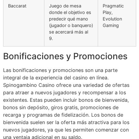
Baccarat
Juego de mesa
Pragmatic
donde el objetivo es
Play,
predecir qué mano
Evolution
(jugador o banquero)
Gaming
se acercará más al
9.
Bonificaciones y Promociones
Las bonificaciones y promociones son una parte
integral de la experiencia del casino en línea.
Spinogambino Casino ofrece una variedad de ofertas
para atraer a nuevos jugadores y recompensar a los
existentes. Estas pueden incluir bonos de bienvenida,
bonos sin depósito, giros gratis, promociones de
recarga y programas de fidelización. Los bonos de
bienvenida suelen ser la oferta más atractiva para los
nuevos jugadores, ya que les permiten comenzar con
una ventaja adicional en su saldo.