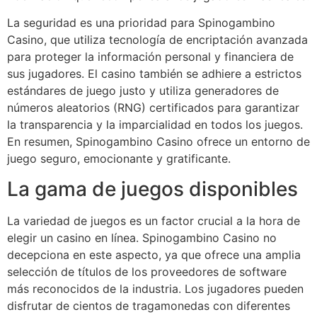
La seguridad es una prioridad para Spinogambino
Casino, que utiliza tecnología de encriptación avanzada
para proteger la información personal y financiera de
sus jugadores. El casino también se adhiere a estrictos
estándares de juego justo y utiliza generadores de
números aleatorios (RNG) certificados para garantizar
la transparencia y la imparcialidad en todos los juegos.
En resumen, Spinogambino Casino ofrece un entorno de
juego seguro, emocionante y gratificante.
La gama de juegos disponibles
La variedad de juegos es un factor crucial a la hora de
elegir un casino en línea. Spinogambino Casino no
decepciona en este aspecto, ya que ofrece una amplia
selección de títulos de los proveedores de software
más reconocidos de la industria. Los jugadores pueden
disfrutar de cientos de tragamonedas con diferentes