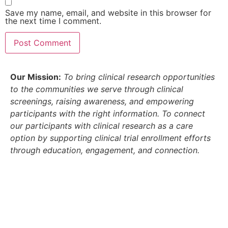
Save my name, email, and website in this browser for
the next time I comment.
Our Mission:
To bring clinical research opportunities
to the communities we serve through clinical
screenings, raising awareness, and empowering
participants with the right information. To connect
our participants with clinical research as a care
option by supporting clinical trial enrollment efforts
through education, engagement, and connection.