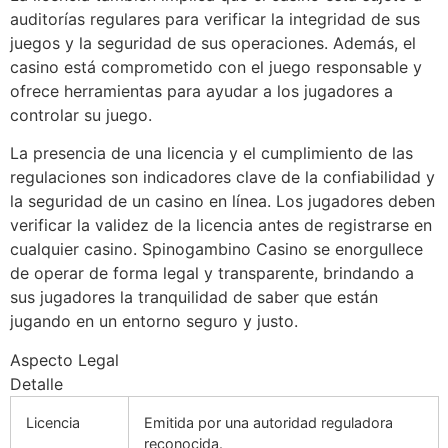
auditorías regulares para verificar la integridad de sus
juegos y la seguridad de sus operaciones. Además, el
casino está comprometido con el juego responsable y
ofrece herramientas para ayudar a los jugadores a
controlar su juego.
La presencia de una licencia y el cumplimiento de las
regulaciones son indicadores clave de la confiabilidad y
la seguridad de un casino en línea. Los jugadores deben
verificar la validez de la licencia antes de registrarse en
cualquier casino. Spinogambino Casino se enorgullece
de operar de forma legal y transparente, brindando a
sus jugadores la tranquilidad de saber que están
jugando en un entorno seguro y justo.
Aspecto Legal
Detalle
Licencia
Emitida por una autoridad reguladora
reconocida.