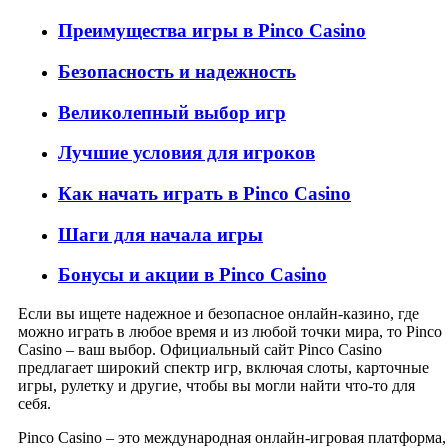
Преимущества игры в Pinco Casino
Безопасность и надежность
Великолепный выбор игр
Лучшие условия для игроков
Как начать играть в Pinco Casino
Шаги для начала игры
Бонусы и акции в Pinco Casino
Если вы ищете надежное и безопасное онлайн-казино, где
можно играть в любое время и из любой точки мира, то Pinco
Casino – ваш выбор. Официальный сайт Pinco Casino
предлагает широкий спектр игр, включая слоты, карточные
игры, рулетку и другие, чтобы вы могли найти что-то для
себя.
Pinco Casino – это международная онлайн-игровая платформа,