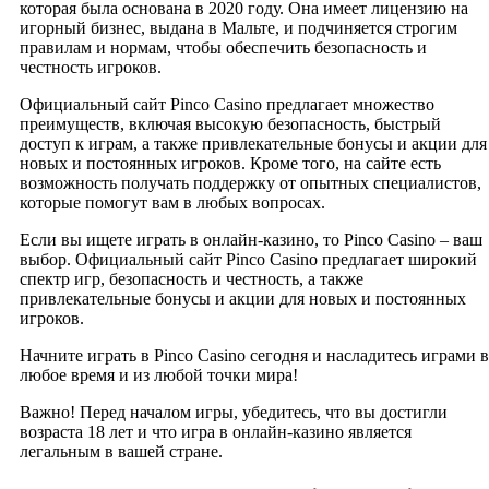
которая была основана в 2020 году. Она имеет лицензию на
игорный бизнес, выдана в Мальте, и подчиняется строгим
правилам и нормам, чтобы обеспечить безопасность и
честность игроков.
Официальный сайт Pinco Casino предлагает множество
преимуществ, включая высокую безопасность, быстрый
доступ к играм, а также привлекательные бонусы и акции для
новых и постоянных игроков. Кроме того, на сайте есть
возможность получать поддержку от опытных специалистов,
которые помогут вам в любых вопросах.
Если вы ищете играть в онлайн-казино, то Pinco Casino – ваш
выбор. Официальный сайт Pinco Casino предлагает широкий
спектр игр, безопасность и честность, а также
привлекательные бонусы и акции для новых и постоянных
игроков.
Начните играть в Pinco Casino сегодня и насладитесь играми в
любое время и из любой точки мира!
Важно! Перед началом игры, убедитесь, что вы достигли
возраста 18 лет и что игра в онлайн-казино является
легальным в вашей стране.