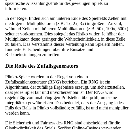
spezifische Auszahlungsstruktur des jeweiligen Spiels zu
informieren.
In der Regel finden sich am unteren Ende des Spielfelds Zellen mit
niedrigeren Multiplikatoren (z.B. 1x, 2x, 3x) in größerer Anzahl,
während Zellen mit höheren Multiplikatoren (z.B. 50x, 100x, 500x)
seltener vorkommen. Dies spiegelt das Risiko wider: Je höher der
Multiplikator, desto geringer die Wahrscheinlichkeit, in diese Zelle
zu fallen. Das Verständnis dieser Verteilung kann Spielern helfen,
fundierte Entscheidungen über ihre Einsätze und
Risikoeinstellungen zu treffen.
Die Rolle des Zufallsgenerators
Plinko-Spiele werden in der Regel von einem
Zufallszahlengenerator (RNG) betrieben. Ein RNG ist ein
Algorithmus, der zufällige Ergebnisse erzeugt, um sicherzustellen,
dass jedes Spiel fair und unvorhersehbar ist. Der RNG wird
regelmäßig von unabhängigen Prüfstellen überprüft, um seine
Integrität zu gewährleisten. Das bedeutet, dass der Ausgang jedes
Falls des Balls in Plinko vollständig zufällig ist und nicht manipulier
werden kann.
Die Sicherheit und Fairness des RNG sind entscheidend für die
Glaubwürdigkeit des Spiels. Seriöse Online-Casinos verwenden