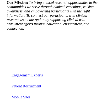
Our Mission:
To bring clinical research opportunities to the
communities we serve through clinical screenings, raising
awareness, and empowering participants with the right
information. To connect our participants with clinical
research as a care option by supporting clinical trial
enrollment efforts through education, engagement, and
connection.
Engagement Experts
Patient Recruitment
Mobile Sites