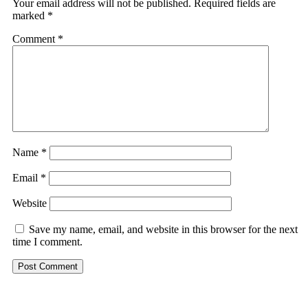
Your email address will not be published.
Required fields are
marked
*
Comment
*
Name
*
Email
*
Website
Save my name, email, and website in this browser for the next
time I comment.