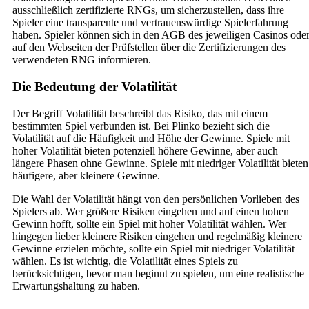
ausschließlich zertifizierte RNGs, um sicherzustellen, dass ihre
Spieler eine transparente und vertrauenswürdige Spielerfahrung
haben. Spieler können sich in den AGB des jeweiligen Casinos ode
auf den Webseiten der Prüfstellen über die Zertifizierungen des
verwendeten RNG informieren.
Die Bedeutung der Volatilität
Der Begriff Volatilität beschreibt das Risiko, das mit einem
bestimmten Spiel verbunden ist. Bei Plinko bezieht sich die
Volatilität auf die Häufigkeit und Höhe der Gewinne. Spiele mit
hoher Volatilität bieten potenziell höhere Gewinne, aber auch
längere Phasen ohne Gewinne. Spiele mit niedriger Volatilität bieten
häufigere, aber kleinere Gewinne.
Die Wahl der Volatilität hängt von den persönlichen Vorlieben des
Spielers ab. Wer größere Risiken eingehen und auf einen hohen
Gewinn hofft, sollte ein Spiel mit hoher Volatilität wählen. Wer
hingegen lieber kleinere Risiken eingehen und regelmäßig kleinere
Gewinne erzielen möchte, sollte ein Spiel mit niedriger Volatilität
wählen. Es ist wichtig, die Volatilität eines Spiels zu
berücksichtigen, bevor man beginnt zu spielen, um eine realistische
Erwartungshaltung zu haben.