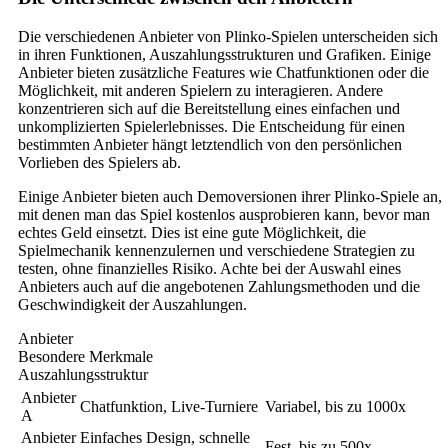
Die verschiedenen Anbieter von Plinko-Spielen unterscheiden sich
in ihren Funktionen, Auszahlungsstrukturen und Grafiken. Einige
Anbieter bieten zusätzliche Features wie Chatfunktionen oder die
Möglichkeit, mit anderen Spielern zu interagieren. Andere
konzentrieren sich auf die Bereitstellung eines einfachen und
unkomplizierten Spielerlebnisses. Die Entscheidung für einen
bestimmten Anbieter hängt letztendlich von den persönlichen
Vorlieben des Spielers ab.
Einige Anbieter bieten auch Demoversionen ihrer Plinko-Spiele an,
mit denen man das Spiel kostenlos ausprobieren kann, bevor man
echtes Geld einsetzt. Dies ist eine gute Möglichkeit, die
Spielmechanik kennenzulernen und verschiedene Strategien zu
testen, ohne finanzielles Risiko. Achte bei der Auswahl eines
Anbieters auch auf die angebotenen Zahlungsmethoden und die
Geschwindigkeit der Auszahlungen.
Anbieter
Besondere Merkmale
Auszahlungsstruktur
Anbieter
Chatfunktion, Live-Turniere
Variabel, bis zu 1000x
A
Anbieter
Einfaches Design, schnelle
Fest, bis zu 500x