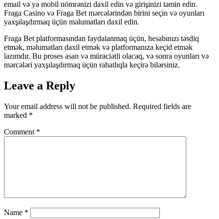
email və ya mobil nömrənizi daxil edin və girişinizi təmin edin.
Fraga Casino və Fraga Bet mərcələrindən birini seçin və oyunları
yaxşılaşdırmaq üçün məlumatları daxil edin.
Fraga Bet platformasından faydalanmaq üçün, hesabınızı təsdiq
etmək, məlumatları daxil etmək və platformanıza keçid etmək
lazımdır. Bu proses asan və müraciətli olacaq, və sonra oyunları və
mərcələri yaxşılaşdırmaq üçün rahatlıqla keçirə bilərsiniz.
Leave a Reply
Your email address will not be published.
Required fields are
marked
*
Comment
*
Name
*