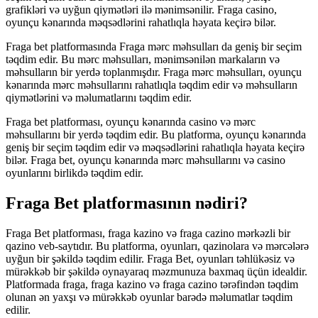
grafikləri və uyğun qiymətləri ilə mənimsənilir. Fraga casino,
oyunçu kənarında məqsədlərini rahatlıqla həyata keçirə bilər.
Fraga bet platformasında Fraga mərc məhsulları da geniş bir seçim
təqdim edir. Bu mərc məhsulları, mənimsənilən markaların və
məhsulların bir yerdə toplanmışdır. Fraga mərc məhsulları, oyunçu
kənarında mərc məhsullarını rahatlıqla təqdim edir və məhsulların
qiymətlərini və məlumatlarını təqdim edir.
Fraga bet platforması, oyunçu kənarında casino və mərc
məhsullarını bir yerdə təqdim edir. Bu platforma, oyunçu kənarında
geniş bir seçim təqdim edir və məqsədlərini rahatlıqla həyata keçirə
bilər. Fraga bet, oyunçu kənarında mərc məhsullarını və casino
oyunlarını birlikdə təqdim edir.
Fraga Bet platformasının nədiri?
Fraga Bet platforması, fraga kazino və fraga cazino mərkəzli bir
qazino veb-saytıdır. Bu platforma, oyunları, qazinolara və mərcələrə
uyğun bir şəkildə təqdim edilir. Fraga Bet, oyunları təhlükəsiz və
mürəkkəb bir şəkildə oynayaraq məzmunuza baxmaq üçün idealdir.
Platformada fraga, fraga kazino və fraga cazino tərəfindən təqdim
olunan ən yaxşı və mürəkkəb oyunlar barədə məlumatlar təqdim
edilir.