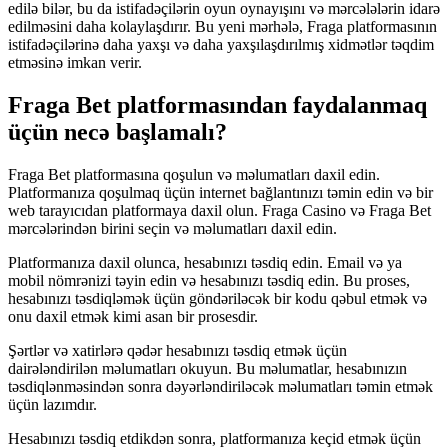
edilə bilər, bu da istifadəçilərin oyun oynayışını və mərcələlərin idarə
edilməsini daha kolaylaşdırır. Bu yeni mərhələ, Fraga platformasının
istifadəçilərinə daha yaxşı və daha yaxşılaşdırılmış xidmətlər təqdim
etməsinə imkan verir.
Fraga Bet platformasından faydalanmaq
üçün necə başlamalı?
Fraga Bet platformasına qoşulun və məlumatları daxil edin.
Platformanıza qoşulmaq üçün internet bağlantınızı təmin edin və bir
web tarayıcıdan platformaya daxil olun. Fraga Casino və Fraga Bet
mərcələrindən birini seçin və məlumatları daxil edin.
Platformanıza daxil olunca, hesabınızı təsdiq edin. Email və ya
mobil nömrənizi təyin edin və hesabınızı təsdiq edin. Bu proses,
hesabınızı təsdiqləmək üçün göndəriləcək bir kodu qəbul etmək və
onu daxil etmək kimi asan bir prosesdir.
Şərtlər və xatirlərə qədər hesabınızı təsdiq etmək üçün
dairələndirilən məlumatları okuyun. Bu məlumatlar, hesabınızın
təsdiqlənməsindən sonra dəyərləndiriləcək məlumatları təmin etmək
üçün lazımdır.
Hesabınızı təsdiq etdikdən sonra, platformanıza keçid etmək üçün