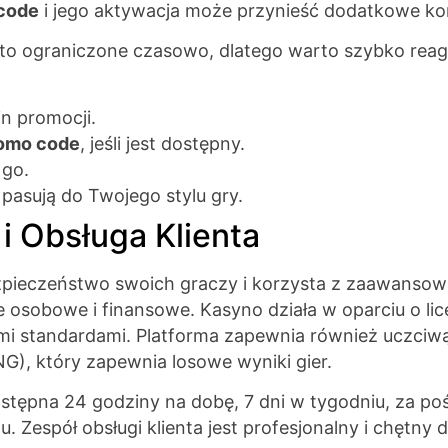
code
i jego aktywacja może przynieść dodatkowe kor
sto ograniczone czasowo, dlatego warto szybko reag
in promocji.
romo code
, jeśli jest dostępny.
 go.
 pasują do Twojego stylu gry.
i Obsługa Klienta
ezpieczeństwo swoich graczy i korzysta z zaawans
 osobowe i finansowe. Kasyno działa w oparciu o lic
 standardami. Platforma zapewnia również uczciwą 
G), który zapewnia losowe wyniki gier.
dostępna 24 godziny na dobę, 7 dni w tygodniu, za p
onu. Zespół obsługi klienta jest profesjonalny i chęt