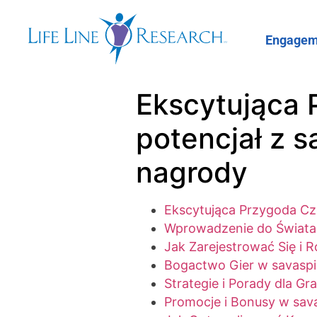
Engagem
Ekscytująca 
potencjał z 
nagrody
Ekscytująca Przygoda Cze
Wprowadzenie do Świata
Jak Zarejestrować Się i 
Bogactwo Gier w savaspi
Strategie i Porady dla Gr
Promocje i Bonusy w sav