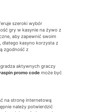
eruje szeroki wybór
iwość gry w kasynie na żywo z
iczne, aby zapewnić swoim
, dlatego kasyno korzysta z
cą zgodność z
agradza aktywnych graczy
vaspin promo code
może być
ść na stronę internetową
ępnie należy potwierdzić