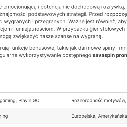
yć emocjonującą i potencjalnie dochodową rozrywką
 znajomości podstawowych strategii. Przed rozpoczę
 od wygranych i przegranych. Ważne jest również, aby
jom i umiejętnościom. W przypadku gier stołowych 
e mogą zwiększyć nasze szanse na wygraną.
rują funkcje bonusowe, takie jak darmowe spiny i m
egularne wykorzystywanie dostępnego
savaspin pro
ogaming, Play’n GO
Różnorodność motywów, 
ming
Europejska, Amerykańska