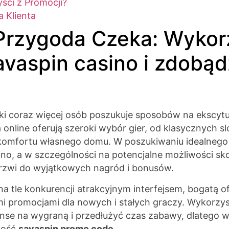
ści z Promocji?
 Klienta
Przygoda Czeka: Wykorz
savaspin casino i zdobą
ki coraz więcej osób poszukuje sposobów na ekscytuj
nline oferują szeroki wybór gier, od klasycznych s
 komfortu własnego domu. W poszukiwaniu idealnego
ino, a w szczególności na potencjalne możliwości sk
rzwi do wyjątkowych nagród i bonusów.
na tle konkurencji atrakcyjnym interfejsem, bogatą
 promocjami dla nowych i stałych graczy. Wykorzy
se na wygraną i przedłużyć czas zabawy, dlatego war
ność
savaspin promo code
.