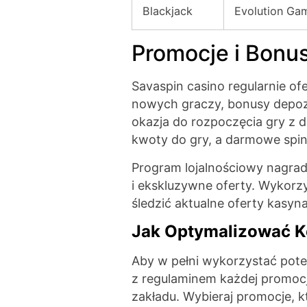
Blackjack
Evolution Ga
Promocje i Bonu
Savaspin casino regularnie o
nowych graczy, bonusy depoz
okazja do rozpoczęcia gry z
kwoty do gry, a darmowe spi
Program lojalnościowy nagrad
i ekskluzywne oferty. Wykorz
śledzić aktualne oferty kasyna
Jak Optymalizować Ko
Aby w pełni wykorzystać pote
z regulaminem każdej promoc
zakładu. Wybieraj promocje, 