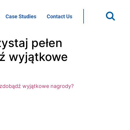
Case Studies
Contact Us
ystaj pełen
dź wyjątkowe
 i zdobądź wyjątkowe nagrody?