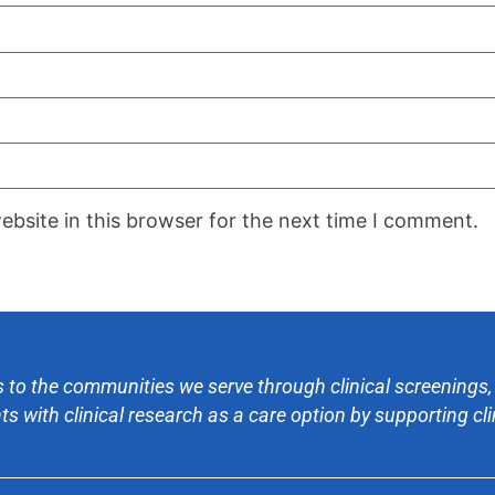
bsite in this browser for the next time I comment.
es to the communities we serve through clinical screening
ts with clinical research as a care option by supporting cli