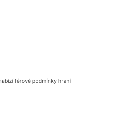
 nabízí férové podmínky hraní