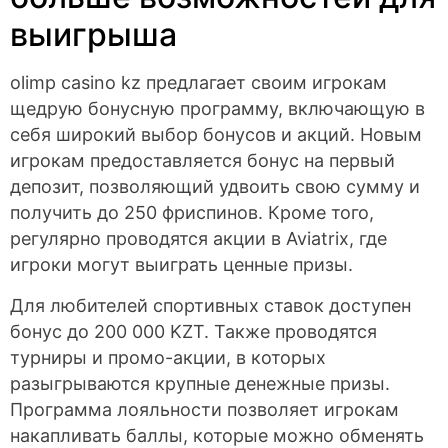
выигрыша
olimp casino kz предлагает своим игрокам
щедрую бонусную программу, включающую в
себя широкий выбор бонусов и акций. Новым
игрокам предоставляется бонус на первый
депозит, позволяющий удвоить свою сумму и
получить до 250 фриспинов. Кроме того,
регулярно проводятся акции в Aviatrix, где
игроки могут выиграть ценные призы.
Для любителей спортивных ставок доступен
бонус до 200 000 KZT. Также проводятся
турниры и промо-акции, в которых
разыгрываются крупные денежные призы.
Программа лояльности позволяет игрокам
накапливать баллы, которые можно обменять