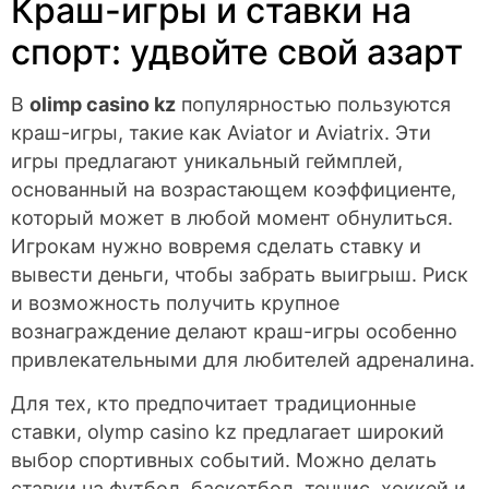
Краш-игры и ставки на
спорт: удвойте свой азарт
В
olimp casino kz
популярностью пользуются
краш-игры, такие как Aviator и Aviatrix. Эти
игры предлагают уникальный геймплей,
основанный на возрастающем коэффициенте,
который может в любой момент обнулиться.
Игрокам нужно вовремя сделать ставку и
вывести деньги, чтобы забрать выигрыш. Риск
и возможность получить крупное
вознаграждение делают краш-игры особенно
привлекательными для любителей адреналина.
Для тех, кто предпочитает традиционные
ставки, olymp casino kz предлагает широкий
выбор спортивных событий. Можно делать
ставки на футбол, баскетбол, теннис, хоккей и