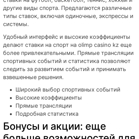
другие виды спорта. Предлагаются различные
типы ставок, включая одиночные, экспрессы и
системы.
Удобный интерфейс и высокие коэффициенты
делают ставки на спорт на olimp casino kz еще
более привлекательными. Прямые трансляции
спортивных событий и статистика позволяют
следить за развитием событий и принимать
взвешенные решения.
Широкий выбор спортивных событий
Высокие коэффициенты
Прямые трансляции
Подробная статистика
Бонусы и акции: еще
больше возможностей для