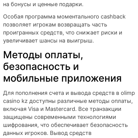
на бонусы и ценные подарки.
Особая программа моментального cashback
позволяет игрокам возвращать часть
проигранных средств, что снижает риски и
увеличивает шансы на выигрыш.
Методы оплаты,
безопасность и
мобильные приложения
Для пополнения счета и вывода средств в olimp
casino kz доступны различные методы оплаты,
включая Visa и Mastercard. Все транзакции
защищены современными технологиями
шифрования, что обеспечивает безопасность
данных игроков. Вывод средств