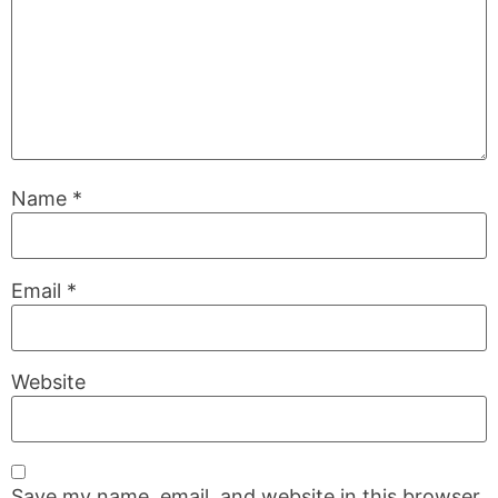
Name
*
Email
*
Website
Save my name, email, and website in this browser