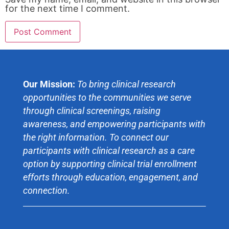
for the next time I comment.
Our Mission:
To bring clinical research
opportunities to the communities we serve
through clinical screenings, raising
awareness, and empowering participants with
the right information. To connect our
participants with clinical research as a care
option by supporting clinical trial enrollment
efforts through education, engagement, and
connection.