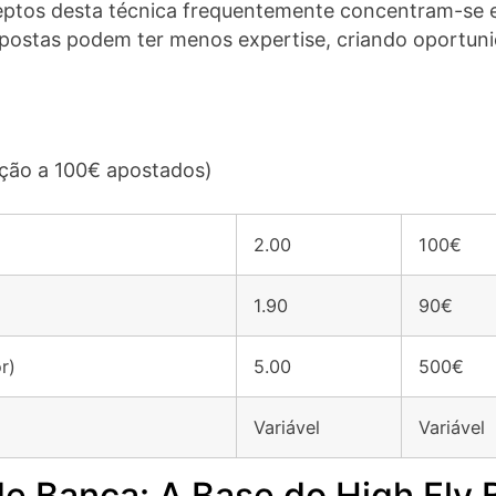
adeptos desta técnica frequentemente concentram-s
apostas podem ter menos expertise, criando oportun
ção a 100€ apostados)
2.00
100€
1.90
90€
r)
5.00
500€
Variável
Variável
e Banca: A Base do High Fly 