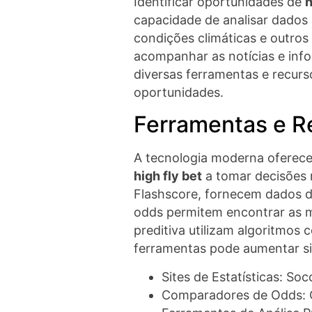
Identificar oportunidades de
h
capacidade de analisar dados e
condições climáticas e outros 
acompanhar as notícias e inf
diversas ferramentas e recurso
oportunidades.
Ferramentas e R
A tecnologia moderna oferece
high fly bet
a tomar decisões m
Flashscore, fornecem dados d
odds permitem encontrar as me
preditiva utilizam algoritmos
ferramentas pode aumentar si
Sites de Estatísticas: So
Comparadores de Odds: 