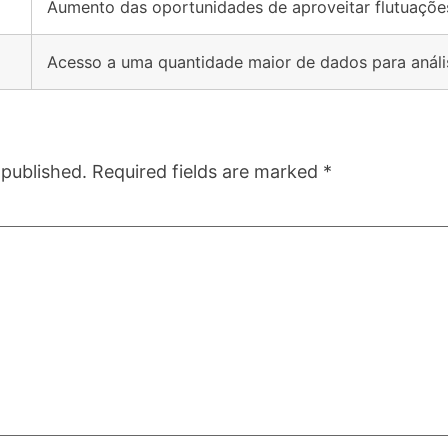
Aumento das oportunidades de aproveitar flutuaçõe
Acesso a uma quantidade maior de dados para análi
 published.
Required fields are marked
*