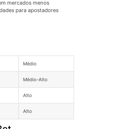
e em mercados menos
idades para apostadores
Médio
Médio-Alto
Alto
Alto
Bet