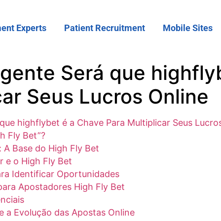
ent Experts
Patient Recruitment
Mobile Sites
igente Será que highfly
car Seus Lucros Online
 que highflybet é a Chave Para Multiplicar Seus Lucro
h Fly Bet”?
 A Base do High Fly Bet
 e o High Fly Bet
ra Identificar Oportunidades
para Apostadores High Fly Bet
nciais
 e a Evolução das Apostas Online