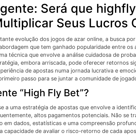
igente: Será que highfly
ultiplicar Seus Lucros 
ante evolução dos jogos de azar online, a busca po
 abordagem que tem ganhado popularidade entre os 
uma técnica que envolve a análise cuidadosa de prob
stratégia, embora arriscada, pode oferecer retornos si
eriência de apostas numa jornada lucrativa e emoci
primeiro passo para se juntar a comunidade de jogad
nte “High Fly Bet”?
-se a uma estratégia de apostas que envolve a identi
quentemente, altos pagamentos potenciais. Não se tr
do em dados, estatísticas e uma compreensão profun
na capacidade de avaliar o risco-retorno de cada ap