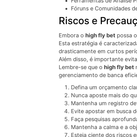
Ferramentas de Análise Pr
Fóruns e Comunidades de 
Riscos e Precau
Embora o
high fly bet
possa of
Esta estratégia é caracterizad
drasticamente em curtos perí
Além disso, é importante evit
Lembre-se que o
high fly bet
n
gerenciamento de banca efici
Defina um orçamento clar
Nunca aposte mais do qu
Mantenha um registro de
Evite apostar em busca d
Faça pesquisas aprofund
Mantenha a calma e a obj
Esteja ciente dos riscos 