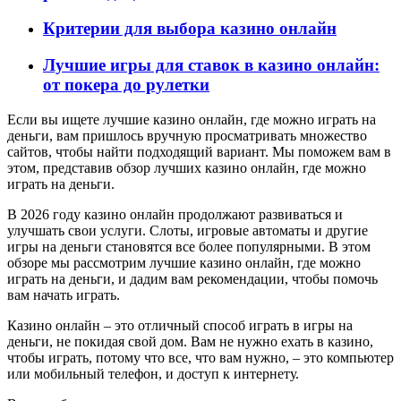
Критерии для выбора казино онлайн
Лучшие игры для ставок в казино онлайн:
от покера до рулетки
Если вы ищете лучшие казино онлайн, где можно играть на
деньги, вам пришлось вручную просматривать множество
сайтов, чтобы найти подходящий вариант. Мы поможем вам в
этом, представив обзор лучших казино онлайн, где можно
играть на деньги.
В 2026 году казино онлайн продолжают развиваться и
улучшать свои услуги. Слоты, игровые автоматы и другие
игры на деньги становятся все более популярными. В этом
обзоре мы рассмотрим лучшие казино онлайн, где можно
играть на деньги, и дадим вам рекомендации, чтобы помочь
вам начать играть.
Казино онлайн – это отличный способ играть в игры на
деньги, не покидая свой дом. Вам не нужно ехать в казино,
чтобы играть, потому что все, что вам нужно, – это компьютер
или мобильный телефон, и доступ к интернету.