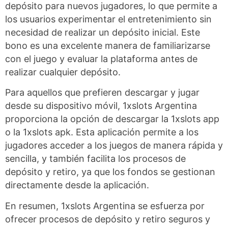
depósito para nuevos jugadores, lo que permite a
los usuarios experimentar el entretenimiento sin
necesidad de realizar un depósito inicial. Este
bono es una excelente manera de familiarizarse
con el juego y evaluar la plataforma antes de
realizar cualquier depósito.
Para aquellos que prefieren descargar y jugar
desde su dispositivo móvil, 1xslots Argentina
proporciona la opción de descargar la 1xslots app
o la 1xslots apk. Esta aplicación permite a los
jugadores acceder a los juegos de manera rápida y
sencilla, y también facilita los procesos de
depósito y retiro, ya que los fondos se gestionan
directamente desde la aplicación.
En resumen, 1xslots Argentina se esfuerza por
ofrecer procesos de depósito y retiro seguros y