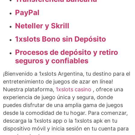
PayPal
Neteller y Skrill
1xslots Bono sin Depósito
Procesos de depósito y retiro
seguros y confiables
¡Bienvenido a 1xslots Argentina, tu destino para el
entretenimiento de juegos de azar en línea!
Nuestra plataforma,
1xslots casino
, ofrece una
experiencia de juego única y segura, donde
puedes disfrutar de una amplia gama de juegos
desde la comodidad de tu hogar. Para comenzar,
descarga la 1xslots app o la 1xslots apk en tu
dispositivo móvil y inicia sesión en tu cuenta para