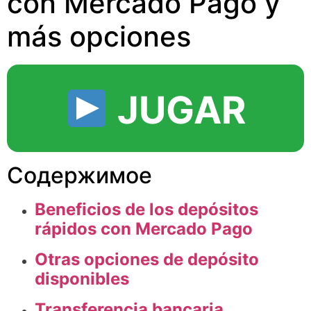
con Mercado Pago y
más opciones
JUGAR
Содержимое
Beneficios de los depósitos
rápidos con Mercado Pago
Otras opciones de depósito
disponibles
Transferencia bancaria