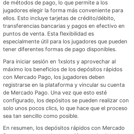
de métodos de pago, lo que permite a los
jugadores elegir la forma más conveniente para
ellos. Esto incluye tarjetas de crédito/débito,
transferencias bancarias y pagos en efectivo en
puntos de venta. Esta flexibilidad es
especialmente útil para los jugadores que pueden
tener diferentes formas de pago disponibles.
Para iniciar sesión en 1xslots y aprovechar al
máximo los beneficios de los depósitos rápidos
con Mercado Pago, los jugadores deben
registrarse en la plataforma y vincular su cuenta
de Mercado Pago. Una vez que esto esté
configurado, los depósitos se pueden realizar con
solo unos pocos clics, lo que hace que el proceso
sea tan sencillo como posible.
En resumen, los depósitos rápidos con Mercado