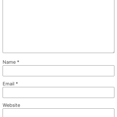
Name
*
Email
*
Website