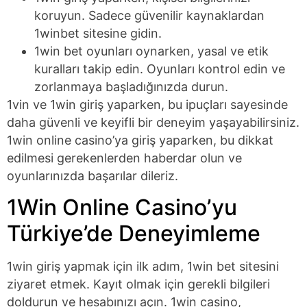
koruyun. Sadece güvenilir kaynaklardan
1winbet sitesine gidin.
1win bet oyunları oynarken, yasal ve etik
kuralları takip edin. Oyunları kontrol edin ve
zorlanmaya başladığınızda durun.
1vin ve 1win giriş yaparken, bu ipuçları sayesinde
daha güvenli ve keyifli bir deneyim yaşayabilirsiniz.
1win online casino’ya giriş yaparken, bu dikkat
edilmesi gerekenlerden haberdar olun ve
oyunlarınızda başarılar dileriz.
1Win Online Casino’yu
Türkiye’de Deneyimleme
1win giriş yapmak için ilk adım, 1win bet sitesini
ziyaret etmek. Kayıt olmak için gerekli bilgileri
doldurun ve hesabınızı açın. 1win casino,