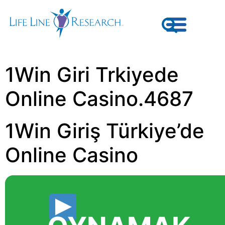
1Win Giri Trkiyede
Online Casino.4687
1Win Giriş Türkiye’de
Online Casino