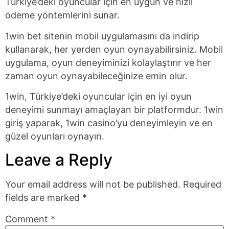
Türkiye’deki oyuncular için en uygun ve hızlı
ödeme yöntemlerini sunar.
1win bet sitenin mobil uygulamasını da indirip
kullanarak, her yerden oyun oynayabilirsiniz. Mobil
uygulama, oyun deneyiminizi kolaylaştırır ve her
zaman oyun oynayabileceğinize emin olur.
1win, Türkiye’deki oyuncular için en iyi oyun
deneyimi sunmayı amaçlayan bir platformdur. 1win
giriş yaparak, 1win casino’yu deneyimleyin ve en
güzel oyunları oynayın.
Leave a Reply
Your email address will not be published.
Required
fields are marked
*
Comment
*